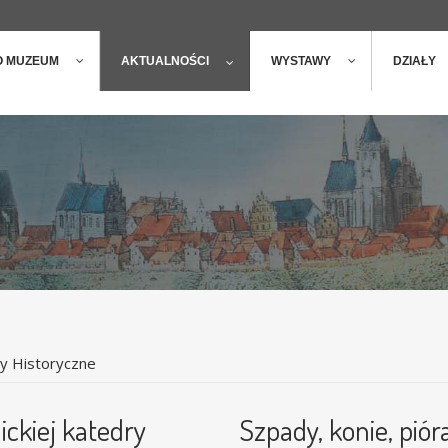
ger
t
O MUZEUM
AKTUALNOŚCI
WYSTAWY
DZIAŁY
ry Historyczne
ickiej katedry
Szpady, konie, pió