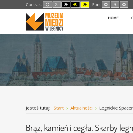
Default
Night
High
High
High
Set
Set
Set
Contrast
Font
mode
mode
Contrast
Contrast
Contrast
Smaller
Default
Lar
Black
Black
Yellow
Font
Font
Fon
White
Yellow
Black
HOME
mode
mode
mode
Jesteś tutaj:
Start
Aktualności
Legnickie Space
Brąz, kamień i cegła. Skarby legn