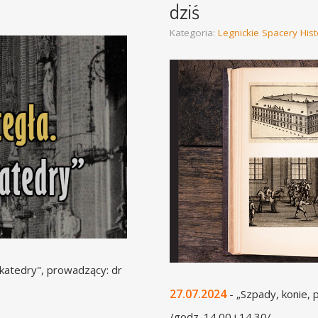
dziś
Kategoria:
Legnickie Spacery His
j katedry", prowadzący: dr
27.07.2024
- „Szpady, konie, 
/godz. 14.00 i 14.30/