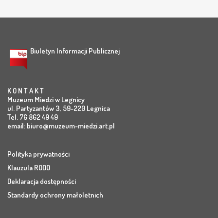
Biuletyn Informacji Publicznej
K O N T A K T
Muzeum Miedzi w Legnicy
ul. Partyzantów 3, 59-220 Legnica
Tel. 76 862 49 49
email:
biuro@muzeum-miedzi.art.pl
Polityka prywatności
Klauzula RODO
Deklaracja dostępności
Standardy ochrony małoletnich