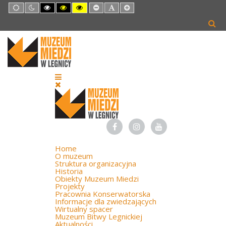
Default
Night
High
High
High
Set
Set
Set
mode
mode
Contrast
Contrast
Contrast
Smaller
Default
Larger
Black
Black
Yellow
Font
Font
Font
White
Yellow
Black
mode
mode
mode
Home
O muzeum
Struktura organizacyjna
Historia
Obiekty Muzeum Miedzi
Projekty
Pracownia Konserwatorska
Informacje dla zwiedzających
Wirtualny spacer
Muzeum Bitwy Legnickiej
Aktualności