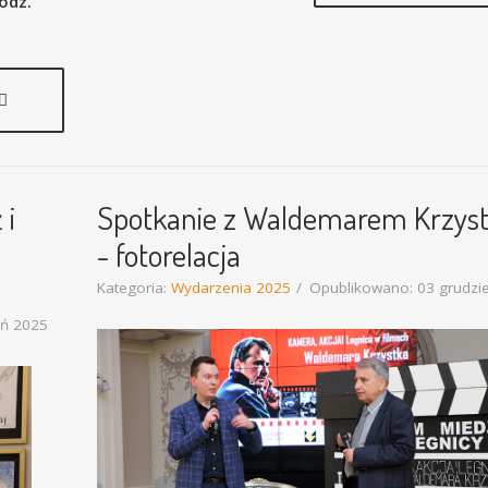
odz.
 i
Spotkanie z Waldemarem Krzys
- fotorelacja
Kategoria:
Wydarzenia 2025
Opublikowano: 03 grudzi
eń 2025