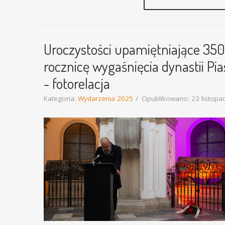
Uroczystości upamiętniające 350
rocznicę wygaśnięcia dynastii Pi
- fotorelacja
Kategoria:
Wydarzenia 2025
Opublikowano: 23 listopa