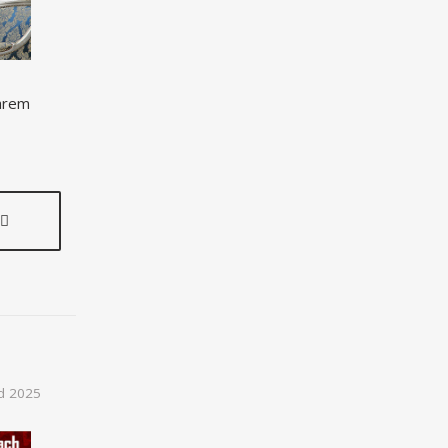
arem
d 2025