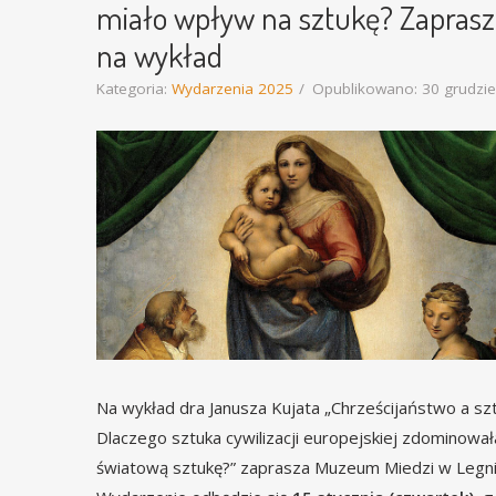
miało wpływ na sztukę? Zapras
na wykład
Kategoria:
Wydarzenia 2025
Opublikowano: 30 grudzi
Na wykład dra Janusza Kujata „Chrześcijaństwo a szt
Dlaczego sztuka cywilizacji europejskiej zdominował
światową sztukę?” zaprasza Muzeum Miedzi w Legni