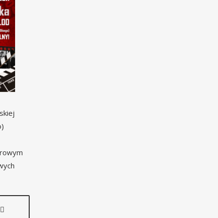
skiej
o)
–
norowym
owych