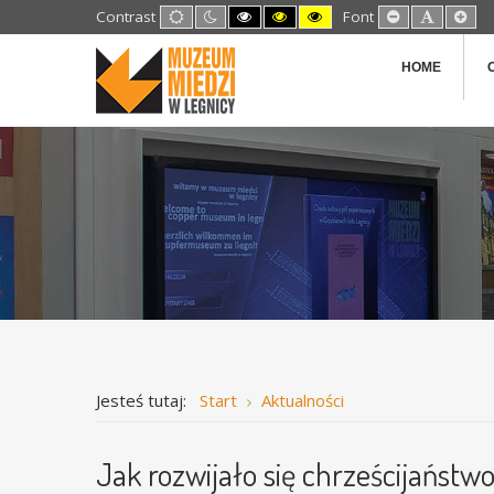
Default
Night
High
High
High
Set
Set
Set
Contrast
Font
mode
mode
Contrast
Contrast
Contrast
Smaller
Default
Lar
Black
Black
Yellow
Font
Font
Fon
White
Yellow
Black
HOME
mode
mode
mode
Jesteś tutaj:
Start
Aktualności
Jak rozwijało się chrześcijaństwo 