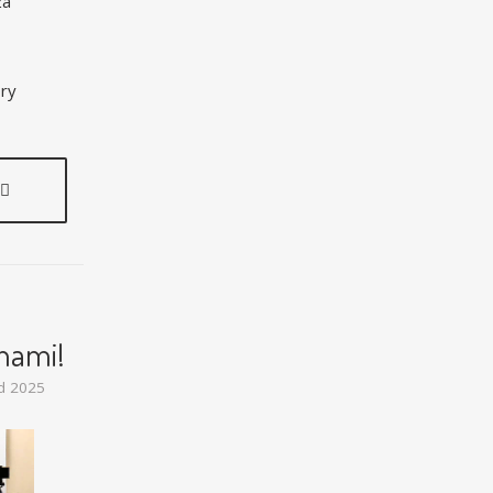
za
ory
nami!
d 2025