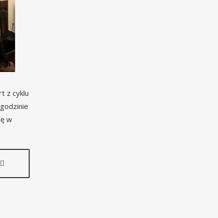
t z cyklu
godzinie
ię w