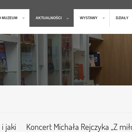
ger
t
O MUZEUM
AKTUALNOŚCI
WYSTAWY
DZIAŁY
i jaki
Koncert Michała Rejczyka „Z mił