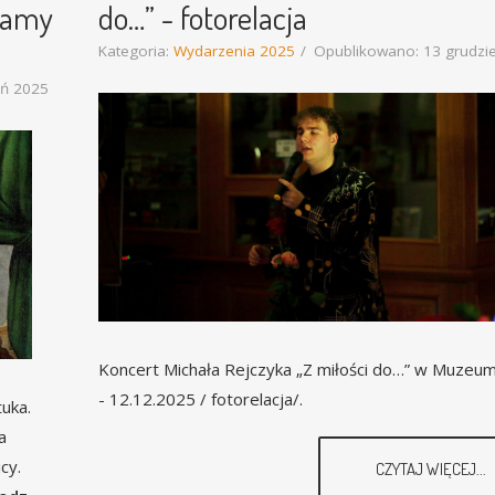
zamy
do…” - fotorelacja
Kategoria:
Wydarzenia 2025
Opublikowano: 13 grudzi
eń 2025
Koncert Michała Rejczyka „Z miłości do…” w Muzeu
- 12.12.2025 / fotorelacja/.
uka.
a
cy.
CZYTAJ WIĘCEJ...