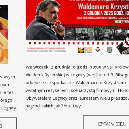
We wtorek, 2 grudnia, o godz. 18:00
w Sali Królew
Akademii Rycerskiej w Legnicy (wejście od B. Bilseg
ursowych
odbędzie się spotkanie z Waldemarem Krzystkiem 
uzeum
wybitnym reżyserem i scenarzystą filmowym, Ho
nie też
Obywatelem Legnicy oraz laureatem wielu prestiż
tórego
nagród, takich jak Złote Lwy.
 Legnicy.
CZYTAJ WIĘCEJ...