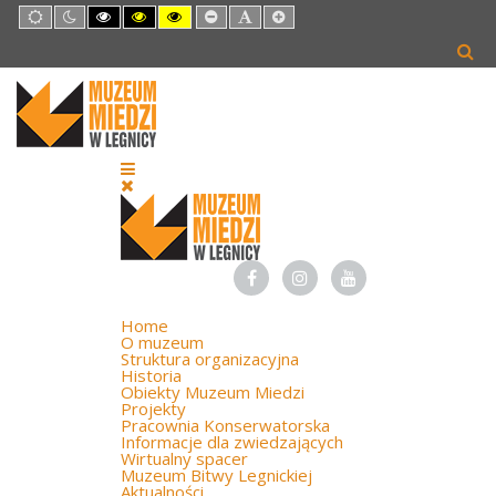
Default
Night
High
High
High
Set
Set
Set
mode
mode
Contrast
Contrast
Contrast
Smaller
Default
Larger
Black
Black
Yellow
Font
Font
Font
White
Yellow
Black
mode
mode
mode
Home
O muzeum
Struktura organizacyjna
Historia
Obiekty Muzeum Miedzi
Projekty
Pracownia Konserwatorska
Informacje dla zwiedzających
Wirtualny spacer
Muzeum Bitwy Legnickiej
Aktualności