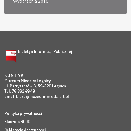
Wydarzenia 2010
Biuletyn Informacji Publicznej
K O N T A K T
Muzeum Miedzi w Legnicy
ul. Partyzantów 3, 59-220 Legnica
Tel. 76 862 49 49
email:
biuro@muzeum-miedzi.art.pl
Polityka prywatności
Klauzula RODO
Deklaracja dostępności