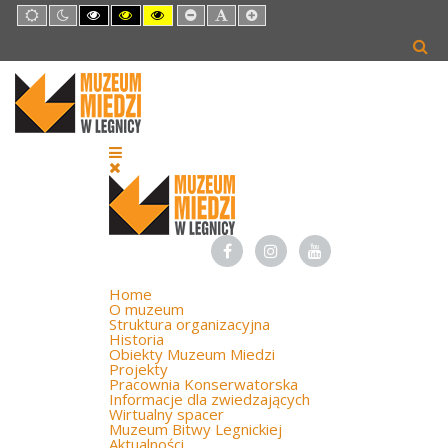
Default
Night
High
High
High
Set
Set
Set
mode
mode
Contrast
Contrast
Contrast
Smaller
Default
Larger
Black
Black
Yellow
Font
Font
Font
White
Yellow
Black
mode
mode
mode
Home
O muzeum
Struktura organizacyjna
Historia
Obiekty Muzeum Miedzi
Projekty
Pracownia Konserwatorska
Informacje dla zwiedzających
Wirtualny spacer
Muzeum Bitwy Legnickiej
Aktualności