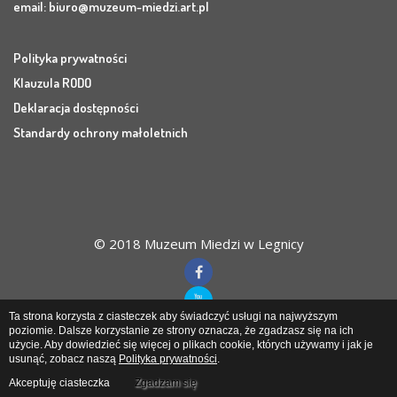
email:
biuro@muzeum-miedzi.art.pl
Polityka prywatności
Klauzula RODO
Deklaracja dostępności
Standardy ochrony małoletnich
© 2018 Muzeum Miedzi w Legnicy
Ta strona korzysta z ciasteczek aby świadczyć usługi na najwyższym
poziomie. Dalsze korzystanie ze strony oznacza, że zgadzasz się na ich
użycie. Aby dowiedzieć się więcej o plikach cookie, których używamy i jak je
Muzeum Miedzi
w Legnicy
usunąć, zobacz naszą
Polityka prywatności
.
Akceptuję ciasteczka
Zgadzam się