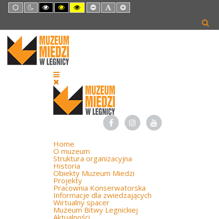
Default
Night
High
High
High
Set
Set
Set
mode
mode
Contrast
Contrast
Contrast
Smaller
Default
Larger
Black
Black
Yellow
Font
Font
Font
White
Yellow
Black
mode
mode
mode
Home
O muzeum
Struktura organizacyjna
Historia
Obiekty Muzeum Miedzi
Projekty
Pracownia Konserwatorska
Informacje dla zwiedzających
Wirtualny spacer
Muzeum Bitwy Legnickiej
Aktualności