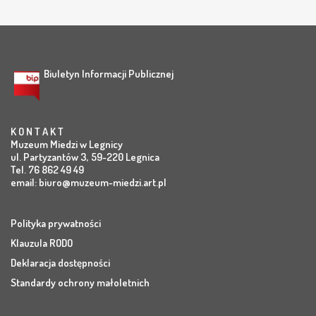
Biuletyn Informacji Publicznej
K O N T A K T
Muzeum Miedzi w Legnicy
ul. Partyzantów 3, 59-220 Legnica
Tel. 76 862 49 49
email:
biuro@muzeum-miedzi.art.pl
Polityka prywatności
Klauzula RODO
Deklaracja dostępności
Standardy ochrony małoletnich