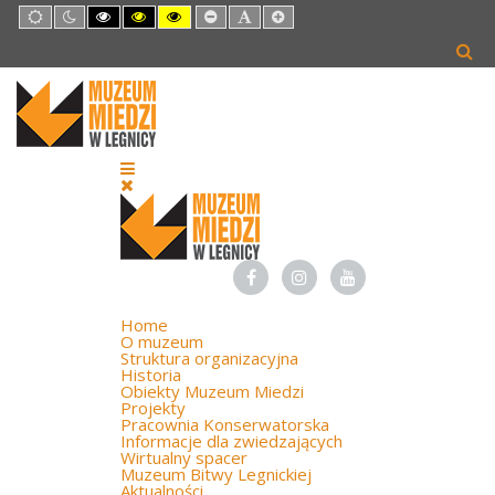
Default
Night
High
High
High
Set
Set
Set
mode
mode
Contrast
Contrast
Contrast
Smaller
Default
Larger
Black
Black
Yellow
Font
Font
Font
White
Yellow
Black
mode
mode
mode
Home
O muzeum
Struktura organizacyjna
Historia
Obiekty Muzeum Miedzi
Projekty
Pracownia Konserwatorska
Informacje dla zwiedzających
Wirtualny spacer
Muzeum Bitwy Legnickiej
Aktualności