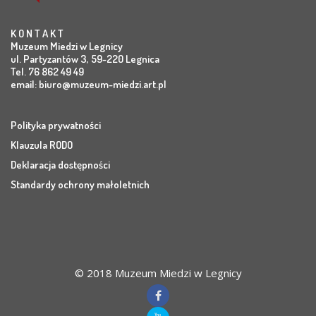
K O N T A K T
Muzeum Miedzi w Legnicy
ul. Partyzantów 3, 59-220 Legnica
Tel. 76 862 49 49
email:
biuro@muzeum-miedzi.art.pl
Polityka prywatności
Klauzula RODO
Deklaracja dostępności
Standardy ochrony małoletnich
© 2018 Muzeum Miedzi w Legnicy