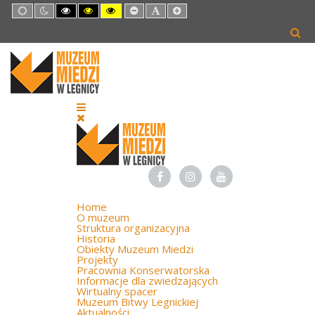
Default
Night
High
High
High
Set
Set
Set
mode
mode
Contrast
Contrast
Contrast
Smaller
Default
Larger
Black
Black
Yellow
Font
Font
Font
White
Yellow
Black
mode
mode
mode
Home
O muzeum
Struktura organizacyjna
Historia
Obiekty Muzeum Miedzi
Projekty
Pracownia Konserwatorska
Informacje dla zwiedzających
Wirtualny spacer
Muzeum Bitwy Legnickiej
Aktualności