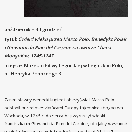
październik – 30 grudzień
tytuł:
Ćwierć wieku przed Marco Polo: Benedykt Polak
i Giovanni da Pian del Carpine na dworze Chana
Mongołów, 1245-1247
miejsce: Muzeum Bitwy Legnickiej w Legnickim Polu,
pl. Henryka Pobożnego 3
Zanim sławny wenecki kupiec i obieżyświat Marco Polo
odsłonił przed mieszkańcami Europy tajemnice i bogactwa
Wschodu, w 1245 r. do serca Azji wyruszył włoski
franciszkanin Giovanni da Pian del Carpine, oficjalny wysłannik
papieża. W czasie swojej podróży, trwającej 2 lata i 7