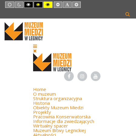
Default
Night
High
High
High
Set
Set
Set
mode
mode
Contrast
Contrast
Contrast
Smaller
Default
Larger
Black
Black
Yellow
Font
Font
Font
White
Yellow
Black
mode
mode
mode
Home
O muzeum
Struktura organizacyjna
Historia
Obiekty Muzeum Miedzi
Projekty
Pracownia Konserwatorska
Informacje dla zwiedzających
Wirtualny spacer
Muzeum Bitwy Legnickiej
Aktualności