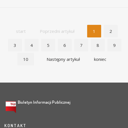
start
Poprzedni artykuł
1
2
3
4
5
6
7
8
9
10
Następny artykuł
koniec
Biuletyn Informacji Publicznej
K O N T A K T