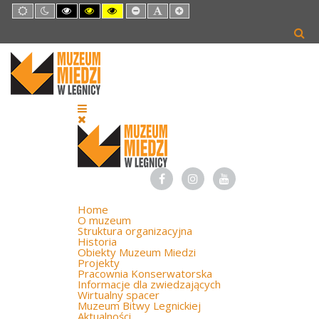
Default
Night
High
High
High
Set
Set
Set
mode
mode
Contrast
Contrast
Contrast
Smaller
Default
Larger
Black
Black
Yellow
Font
Font
Font
White
Yellow
Black
mode
mode
mode
Home
O muzeum
Struktura organizacyjna
Historia
Obiekty Muzeum Miedzi
Projekty
Pracownia Konserwatorska
Informacje dla zwiedzających
Wirtualny spacer
Muzeum Bitwy Legnickiej
Aktualności