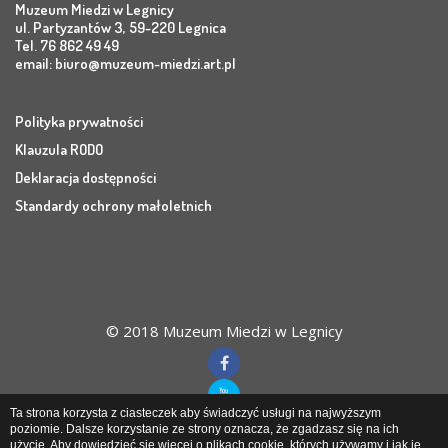
Muzeum Miedzi w Legnicy
ul. Partyzantów 3, 59-220 Legnica
Tel. 76 862 49 49
email:
biuro@muzeum-miedzi.art.pl
Polityka prywatności
Klauzula RODO
Deklaracja dostępności
Standardy ochrony małoletnich
© 2018 Muzeum Miedzi w Legnicy
Ta strona korzysta z ciasteczek aby świadczyć usługi na najwyższym
poziomie. Dalsze korzystanie ze strony oznacza, że zgadzasz się na ich
użycie. Aby dowiedzieć się więcej o plikach cookie, których używamy i jak je