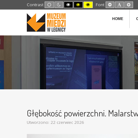
Default
Night
High
High
High
Set
Set
Set
Contrast
Font
mode
mode
Contrast
Contrast
Contrast
Smaller
Default
Lar
Black
Black
Yellow
Font
Font
Fon
White
Yellow
Black
HOME
mode
mode
mode
Głębokość powierzchni. Malarstw
Utworzono: 22 czerwiec 2026