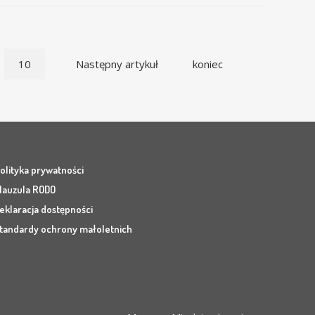
10
Następny artykuł
koniec
olityka prywatności
lauzula RODO
eklaracja dostępności
tandardy ochrony małoletnich