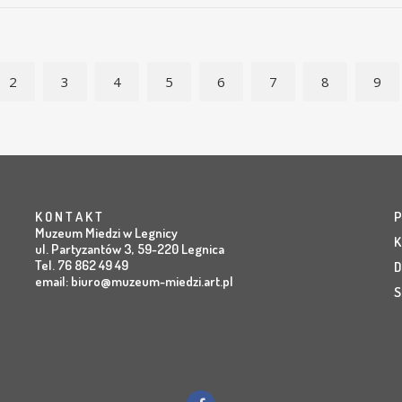
2
3
4
5
6
7
8
9
K O N T A K T
P
Muzeum Miedzi w Legnicy
K
ul. Partyzantów 3, 59-220 Legnica
Tel. 76 862 49 49
D
email:
biuro@muzeum-miedzi.art.pl
S