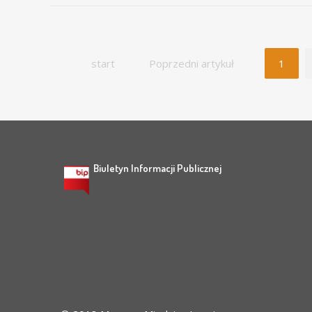
start
Poprzedni artykuł
1
Biuletyn Informacji Publicznej