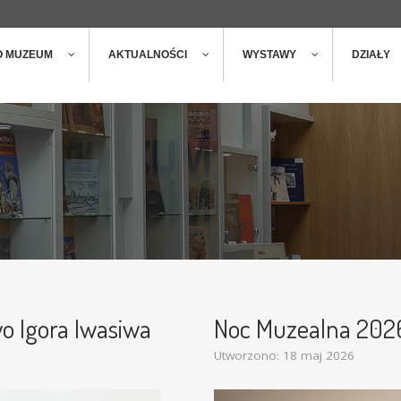
ger
t
O MUZEUM
AKTUALNOŚCI
WYSTAWY
DZIAŁY
o Igora Iwasiwa
Noc Muzealna 2026
Utworzono: 18 maj 2026