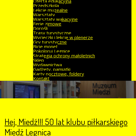
Oferta edukacyjna
Przedszkola
Lekcje muzealne
Warsztaty
Warsztaty wakacyjne
Ferie zimowe
Dorośli
Trasy turystyczne
Wycieczki i lekcje w plenerze
Gry turystyczne
Bicie monet
Pokoloruj Legnicę
Strategia ochrony małoletnich
Sklep
Wydawnictwa
Gadżety, pamiątki
Karty pocztowe, foldery
Kontakt
Hej, Miedź!!! 50 lat klubu piłkarskiego
Miedź Legnica