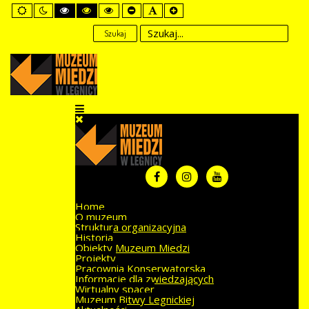
Default
Night
High
High
High
Set
Set
Set
mode
mode
Contrast
Contrast
Contrast
Smaller
Default
Larger
Black
Black
Yellow
Font
Font
Font
Szukaj
White
Yellow
Black
mode
mode
mode
Home
O muzeum
Struktura organizacyjna
Historia
Obiekty Muzeum Miedzi
Projekty
Pracownia Konserwatorska
Informacje dla zwiedzających
Wirtualny spacer
Muzeum Bitwy Legnickiej