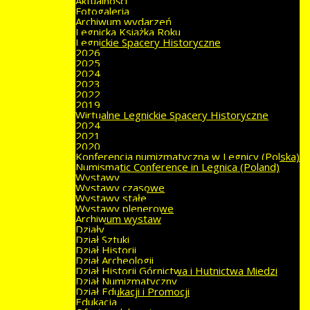
Aktualności
Fotogaleria
Archiwum wydarzeń
Legnicka Książka Roku
Legnickie Spacery Historyczne
2026
2025
2024
2023
2022
2019
Wirtualne Legnickie Spacery Historyczne
2024
2021
2020
Konferencja numizmatyczna w Legnicy (Polska)
Numismatic Conference in Legnica (Poland)
Wystawy
Wystawy czasowe
Wystawy stałe
Wystawy plenerowe
Archiwum wystaw
Działy
Dział Sztuki
Dział Historii
Dział Archeologii
Dział Historii Górnictwa i Hutnictwa Miedzi
Dział Numizmatyczny
Dział Edukacji i Promocji
Edukacja