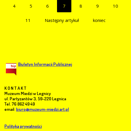
4
5
6
7
8
9
10
11
Następny artykuł
koniec
Biuletyn Informacji Publicznej
K O N T A K T
Muzeum Miedzi w Legnicy
ul. Partyzantów 3, 59-220 Legnica
Tel. 76 862 49 49
email:
biuro@muzeum-miedzi.art.pl
Polityka prywatności