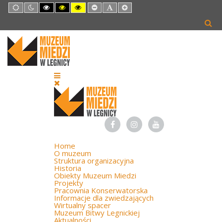
Default
Night
High
High
High
Set
Set
Set
mode
mode
Contrast
Contrast
Contrast
Smaller
Default
Larger
Black
Black
Yellow
Font
Font
Font
White
Yellow
Black
mode
mode
mode
Home
O muzeum
Struktura organizacyjna
Historia
Obiekty Muzeum Miedzi
Projekty
Pracownia Konserwatorska
Informacje dla zwiedzających
Wirtualny spacer
Muzeum Bitwy Legnickiej
Aktualności