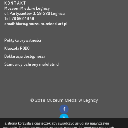
K O N T A K T
Muzeum Miedzi w Legnicy
ul. Partyzantów 3, 59-220 Legnica
Tel. 76 862 49 49
email:
biuro@muzeum-miedzi.art.pl
Polityka prywatności
Klauzula RODO
Deklaracja dostępności
Standardy ochrony małoletnich
© 2018 Muzeum Miedzi w Legnicy
Ta strona korzysta z ciasteczek aby świadczyć usługi na najwyższym