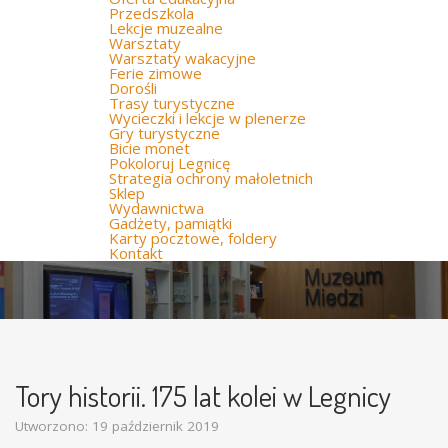
Przedszkola
Lekcje muzealne
Warsztaty
Warsztaty wakacyjne
Ferie zimowe
Dorośli
Trasy turystyczne
Wycieczki i lekcje w plenerze
Gry turystyczne
Bicie monet
Pokoloruj Legnicę
Strategia ochrony małoletnich
Sklep
Wydawnictwa
Gadżety, pamiątki
Karty pocztowe, foldery
Kontakt
Tory historii. 175 lat kolei w Legnicy
Utworzono: 19 październik 2019