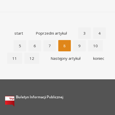
start
Poprzedni artykuł
3
4
5
6
7
8
9
10
11
12
Następny artykuł
koniec
Biuletyn Informacji Publicznej