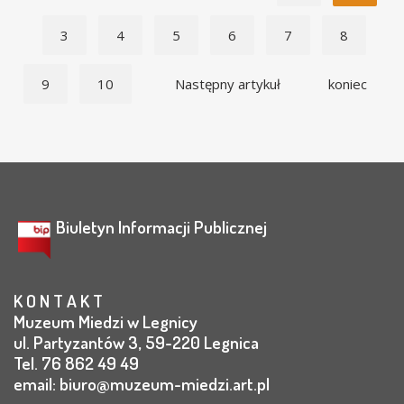
3
4
5
6
7
8
9
10
Następny artykuł
koniec
Biuletyn Informacji Publicznej
K O N T A K T
Muzeum Miedzi w Legnicy
ul. Partyzantów 3, 59-220 Legnica
Tel. 76 862 49 49
email:
biuro@muzeum-miedzi.art.pl