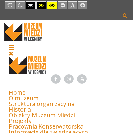
Default
Night
High
High
High
Set
Set
Set
mode
mode
Contrast
Contrast
Contrast
Smaller
Default
Larger
Black
Black
Yellow
Font
Font
Font
White
Yellow
Black
mode
mode
mode
Home
O muzeum
Struktura organizacyjna
Historia
Obiekty Muzeum Miedzi
Projekty
Pracownia Konserwatorska
Informacje dla zwiedzających