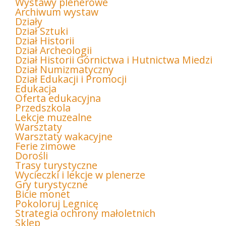
Wystawy plenerowe
Archiwum wystaw
Działy
Dział Sztuki
Dział Historii
Dział Archeologii
Dział Historii Górnictwa i Hutnictwa Miedzi
Dział Numizmatyczny
Dział Edukacji i Promocji
Edukacja
Oferta edukacyjna
Przedszkola
Lekcje muzealne
Warsztaty
Warsztaty wakacyjne
Ferie zimowe
Dorośli
Trasy turystyczne
Wycieczki i lekcje w plenerze
Gry turystyczne
Bicie monet
Pokoloruj Legnicę
Strategia ochrony małoletnich
Sklep