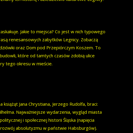
zaskakuje. Jakie to miejsca? Co jest w nich typowego
 trasą renesansowych zabytków Legnicy. Zobaczą
śledziówki oraz Dom pod Przepiórczym Koszem. To
 budowli, które od tamtych czasów zdobią ulice
ury tego okresu w mieście.
 książąt Jana Chrystiana, Jerzego Rudolfa, braci:
 Wilhelma. Najważniejsze wydarzenia, wygląd miasta
tycznej i społecznej historii Śląska (napięcia
ia, rozwój absolutyzmu w państwie Habsburgów).