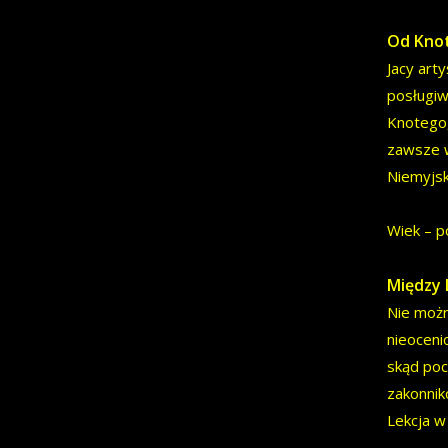
Od Knot
Jacy art
posługiw
Knotego,
zawsze w
Niemyjsk
Wiek – p
Między 
Nie możn
nieoceni
skąd poch
zakonnik
Lekcja w