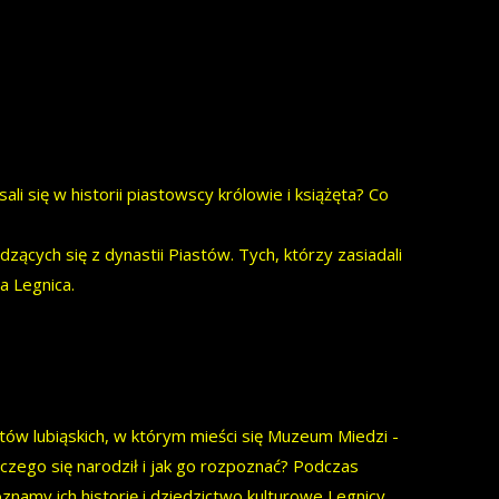
 się w historii piastowscy królowie i książęta? Co
ych się z dynastii Piastów. Tych, którzy zasiadali
ła Legnica.
tów lubiąskich, w którym mieści się Muzeum Miedzi -
aczego się narodził i jak go rozpoznać? Podczas
oznamy ich historię i dziedzictwo kulturowe Legnicy.