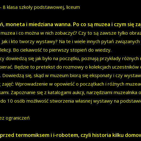
– 8 klasa szkoły podstawowej, liceum
eń, moneta i miedziana wanna. Po co są muzea i czym się z
 muzea i co można w nich zobaczyć? Czy to są zawsze tylko obraz
? Jak i kto tworzy wystawy? Na te i wiele innych pytań związany
lekcji. Bo ciekawość to pierwszy stopień do wiedzy.
cy dowiedzą się jak było na początku, poznają przykłady różnych m
ierać. Będzie to pretekst do rozmowy o kolekcjach uczestników 
 Dowiedzą się, skąd w muzeum biorą się eksponaty i czy wystaw
 zajęć: Wprowadzenie w opowieść o początkach i różnych muzeac
kami. Zapoznanie się z katalogami aukcji, narzędziami muzealnika o
 do 10 osób możliwość stworzenia własnej wystawy na podstawi
ez ograniczeń
 przed termomiksem i i-robotem, czyli historia kilku dom