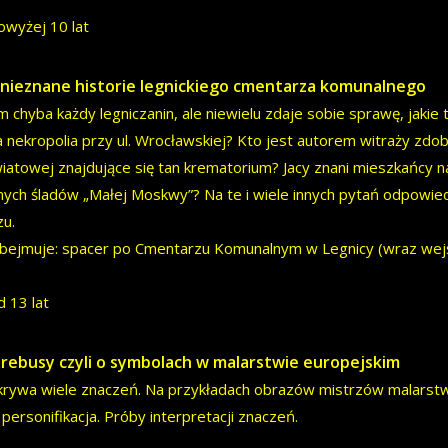
owyżej 10 lat
 nieznane historie legnickiego cmentarza komunalnego
m chyba każdy legniczanin, ale niewielu zdaje sobie sprawę, jakie 
 nekropolia przy ul. Wrocławskiej? Kto jest autorem witraży zdob
iatowej znajdujące się tan krematorium? Jacy znani mieszkańcy 
ych śladów „Małej Moskwy”? Na te i wiele innych pytań odpowied
u.
bejmuje: spacer po Cmentarzu Komunalnym w Legnicy (wraz wejśc
d 13 lat
rebusy czyli o symbolach w malarstwie europejskim
krywa wiele znaczeń. Na przykładach obrazów mistrzów malarstw
 personifikacja. Próby interpretacji znaczeń.