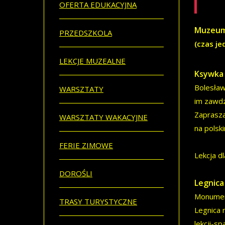
OFERTA EDUKACYJNA
Muzeum 
PRZEDSZKOLA
(czas je
LEKCJE MUZEALNE
Ksywka 
Bolesław
WARSZTATY
im zawdz
Zaprasza
WARSZTATY WAKACYJNE
na polski
FERIE ZIMOWE
Lekcja d
DOROŚLI
Legnica
Monument
TRASY TURYSTYCZNE
Legnica 
lekcji-s