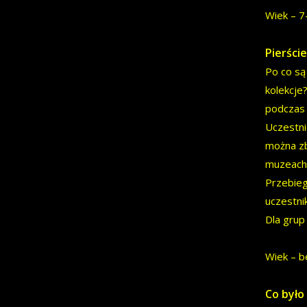
Wiek – 7
Pierści
Po co są
kolekcje
podczas 
Uczestni
można zb
muzeach.
Przebieg
uczestni
Dla grup
Wiek – b
Co było