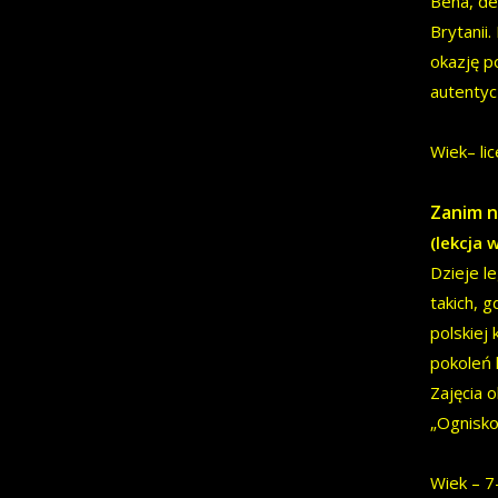
Bena, de
Brytanii
okazję p
autentyc
Wiek– lic
Zanim n
(lekcja 
Dzieje l
takich, 
polskiej 
pokoleń 
Zajęcia o
„Ognisko
Wiek – 7