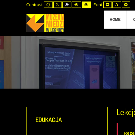
Default
Night
High
High
High
Set
Set
Set
Contrast
Font
mode
mode
Contrast
Contrast
Contrast
Smaller
Default
Lar
Black
Black
Yellow
Font
Font
Fon
White
Yellow
Black
mode
mode
mode
HOME
Lekc
EDUKACJA
Reze