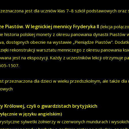
rzeznaczona jest dla uczniów klas 7–8 szkół podstawowych ora
ze Piastów. W legnickiej mennicy Fryderyka II
(lekcja połącz
ie historia polskiej monety z okresu panowania dynastii Piastów
a, dostępnych obecnie na wystawie „Pieniądze Piastów”. Dodatk
zięki rekonstrukcji warsztatu menniczego z okresu panowania księc
wana jest na ekspozycji. Każdy z uczestników lekcji otrzymuje 
 1505-1507.
est przeznaczona dla dzieci w wieku przedszkolnym, ale także dl
wowych
cy Królowej, czyli o gwardzistach brytyjskich
wyłącznie w języku angielskim)
rystyczne sylwetki żołnierzy w czerwonych mundurach i wysokich 