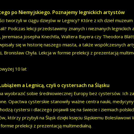
ego po Niemyjskiego. Poznajemy legnickich artystów
yści tworzyli w ciągu dziejów w Legnicy? Które z ich dzieł muzeum
ali? Podczas lekcji przedstawimy znanych i nieznanych legnickich
 Jeremiasa Josepha Knechtla, Waltera Bayera czy Theodora Blätt
pisały się w historię naszego miasta, a także współczesnych ar
i, Bronisław Chyła. Lekcja w formie prelekcji z prezentacją multim
owyżej 10 lat
Lubiążem a Legnicą, czyli o cystersach na Śląsku
a wyobrazić sobie średniowiecznej Europy bez cystersów. Ich zasł
one. Opactwa cysterskie stanowiły ważne centra nauki, medycyny i k
odzą cystersi i dlaczego pojawili się na świecie i ziemiach polski
ów, którzy przybyli na Śląsk dzięki księciu śląskiemu Bolesławowi
 formie prelekcji z prezentacją multimedialną.