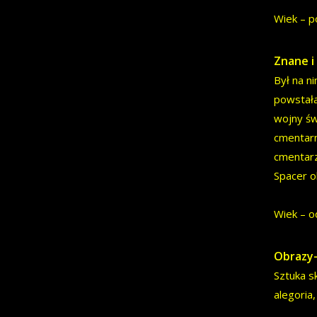
Wiek – p
Znane i
Był na ni
powstała
wojny św
cmentarn
cmentarz
Spacer o
Wiek – o
Obrazy-
Sztuka s
alegoria,