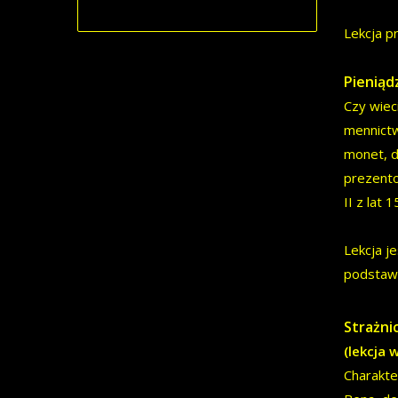
Lekcja p
Pieniąd
Czy wiec
mennictw
monet, d
prezento
II z lat
Lekcja j
podsta
Strażni
(lekcja 
Charakte