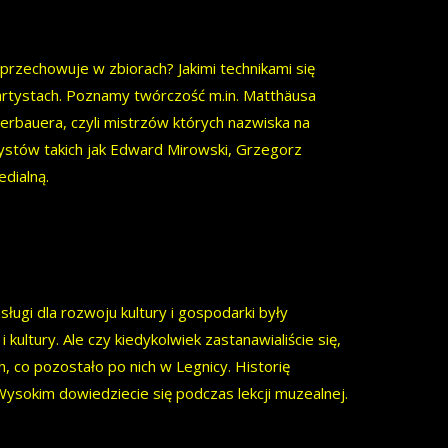
 przechowuje w zbiorach? Jakimi technikami się
 artystach. Poznamy twórczość m.in. Matthäusa
erbauera, czyli mistrzów których nazwiska na
tystów takich jak Edward Mirowski, Grzegorz
edialną.
ugi dla rozwoju kultury i gospodarki były
ultury. Ale czy kiedykolwiek zastanawialiście się,
ch, co pozostało po nich w Legnicy. Historię
 Wysokim dowiedziecie się podczas lekcji muzealnej.