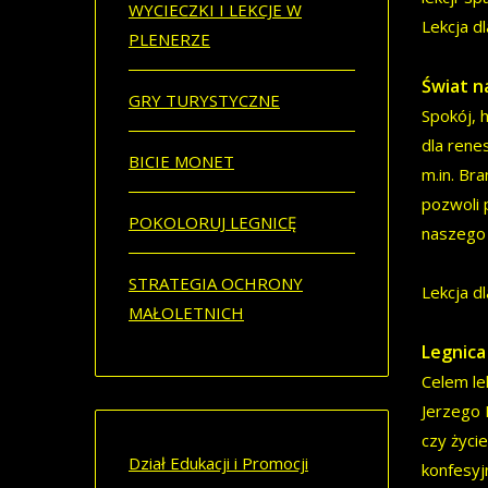
WYCIECZKI I LEKCJE W
Lekcja d
PLENERZE
Świat n
GRY TURYSTYCZNE
Spokój, 
dla rene
BICIE MONET
m.in. Br
pozwoli 
POKOLORUJ LEGNICĘ
naszego 
STRATEGIA OCHRONY
Lekcja d
MAŁOLETNICH
Legnica
Celem lek
Jerzego 
czy życi
Dział Edukacji i Promocji
konfesyj