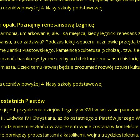
la uczniów powyżej 4. klasy szkoły podstawowej
a opak. Poznajmy renesansową Legnicę
harmonia, umiarkowanie, ale… są miejsca, kiedy legnicki renesans 
sansu, a co zadziwia? Podczas lekcji-spaceru uczniowie przejdą
amę Zamku Piastowskiego, kamienicę Scultetusa (Scholza), tzw. 
poznać charakterystyczne cechy architektury renesansu i historię
miasta. Dzięki temu łatwiej będzie zrozumieć rozwój sztuki i kult
la uczniów powyżej 4. klasy szkoły podstawowej
 ostatnich Piastów
cji jest przybliżenie dziejów Legnicy w XVII w. w czasie panowania
III, Ludwika IV i Chrystiana, aż do ostatniego z Piastów Jerzego
e codzienne mieszkańców zaprezentowane zostaną w kontekście poli
ne pomiędzy protestantami a katolikami, wojna trzydziestoletn