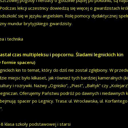
szczowej pogody i herbaty o godzinie piątej po południu, są najb
. Podczas lekcji uczestnicy dowiedzą się więcej o gwardzistach kró
odszkolić się w języku angielskim. Rolę pomocy dydaktycznej spe
zny mundur brytyjskiego gwardzisty.
ea i technika
astał czas multipleksu i popcornu. Śladami legnickich kin
w formie spaceru)
egnickich kin to temat, który do dziś nie został zgłębiony. W prze
gdzie miejsc było kilkaset, jak również tych bardziej kameralnych (
kultury i rozrywki. Nazwy „Ognisko”, „Piast”, „Bałtyk” czy „Koleja
legniczan. Oferujemy Państwu podróż po dawnych i niedawnych k
bejmują: spacer po Legnicy. Trasa: ul. Wrocławska, ul. Korfantego –
”.
-8 klasa szkoły podstawowej i starsi