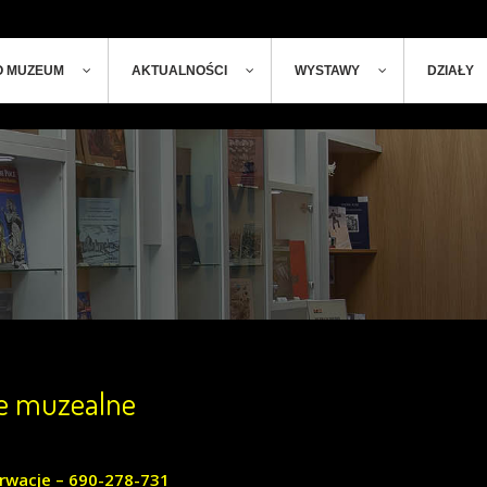
ger
t
O MUZEUM
AKTUALNOŚCI
WYSTAWY
DZIAŁY
je muzealne
rwacje – 690-278-731