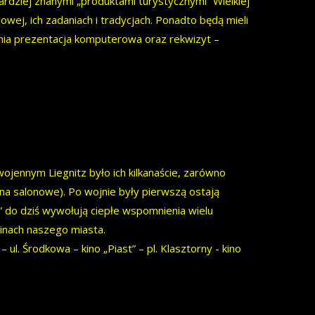
ardziej znanymi „produktami turystycznymi” Wielkiej
lowej, ich zadaniach i tradycjach. Ponadto będą mieli
łnia prezentacja komputerowa oraz rekwizyt –
dwojennym Liegnitz było ich kilkanaście, zarówno
kina salonowe). Po wojnie były pierwszą ostają
rz” do dziś wywołują ciepłe wspomnienia wielu
inach naszego miasta.
 ul. Środkowa – kino „Piast” – pl. Klasztorny - kino