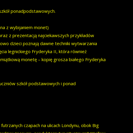
z szkół ponadpodstawowych.
ona z wybijaniem monet)
 wraz z prezentacją najciekawszych przykładów
owo dzieci poznają dawne techniki wytwarzania
ia legnickiego Fryderyka II, która również
pamiątkową monetę – kopię grosza białego Fryderyka
a uczniów szkół podstawowych i ponad
futrzanych czapach na ulicach Londynu, obok Big