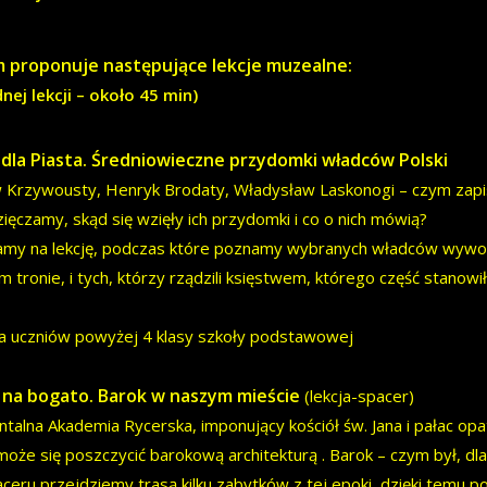
proponuje następujące lekcje muzealne:
dnej lekcji – około 45 min)
dla Piasta. Średniowieczne przydomki władców Polski
 Krzywousty, Henryk Brodaty, Władysław Laskonogi – czym zapisali
ięczamy, skąd się wzięły ich przydomki i co o nich mówią?
my na lekcję, podczas które poznamy wybranych władców wywodząc
m tronie, i tych, którzy rządzili księstwem, którego część stanowi
la uczniów powyżej 4 klasy szkoły podstawowej
 na bogato. Barok w naszym mieście
(lekcja-spacer)
alna Akademia Rycerska, imponujący kościół św. Jana i pałac opa
może się poszczycić barokową architekturą . Barok – czym był, dl
paceru przejdziemy trasą kilku zabytków z tej epoki, dzięki temu p