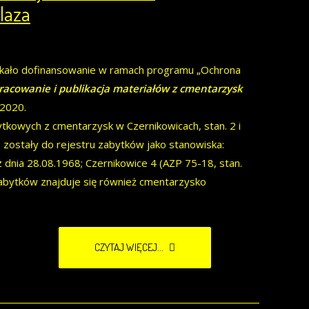
laza
skało dofinansowanie w ramach programu „Ochrona
pracowanie i publikacja materiałów z cmentarzysk
-2020.
kowych z cmentarzysk w Czernikowicach, stan. 2 i
e zostały do rejestru zabytków jako stanowiska:
z dnia 28.08.1968; Czernikowice 4 (AZP 75-18, stan.
 zabytków znajduje się również cmentarzysko
CZYTAJ WIĘCEJ...