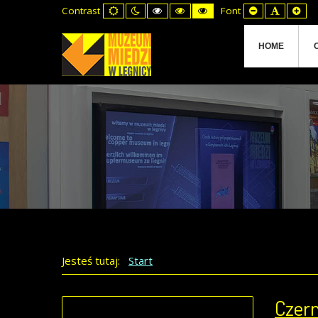
Default
Night
High
High
High
Set
Set
Set
Contrast
Font
mode
mode
Contrast
Contrast
Contrast
Smaller
Default
Lar
Black
Black
Yellow
Font
Font
Fon
White
Yellow
Black
mode
mode
mode
HOME
Jesteś tutaj:
Start
Czern