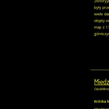
Złotoryj
były prz
wiele da
objęty o
map z 17
górniczyc
Miedz
Opubliko
Krótka h