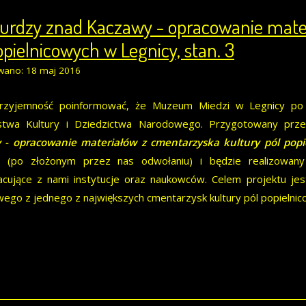
urdzy znad Kaczawy - opracowanie mate
opielnicowych w Legnicy, stan. 3
wano: 18 maj 2016
zyjemność poinformować, że Muzeum Miedzi w Legnicy po r
rstwa Kultury i Dziedzictwa Narodowego. Przygotowany przez
 - opracowanie materiałów z cmentarzyska kultury pól popie
y (po złożonym przez nas odwołaniu) i będzie realizowan
cujące z nami instytucje oraz naukowców. Celem projektu jes
ego z jednego z największych cmentarzysk kultury pól popielni