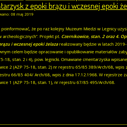
arzysk z epoki brązu i wczesnej epoki że
wano: 08 maj 2019
 poinformować, że po raz kolejny Muzeum Miedzi w Legnicy uzy
 archeologicznych”. Projekt pt.
Czernikowice, stan. 2 oraz 4. O
brązu i wczesnej epoki żelaza
realizowany będzie w latach 2019
wnym celem będzie opracowanie i opublikowanie materiałów zabyt
75-18, stan. 2 i 4), pow. legnicki. Omawiane cmentarzyska wpisan
wice 2 (AZP 75-18, stan. 2) nr rejestru 65/85 389/Arch/68, wpis 
ejestru 66/85 404/ Arch/68, wpis z dnia 17.12.1968. W rejestrze
wice 1 (AZP 75-18, stan. 1), nr rejestru 67/85 495/Arch/68.