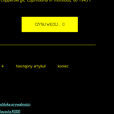
, Copperberge,
Cuprifodina in montibus
, do 1945 r.
CZYTAJ WIĘCEJ...
4
Następny artykuł
koniec
olityka prywatności
lauzula RODO