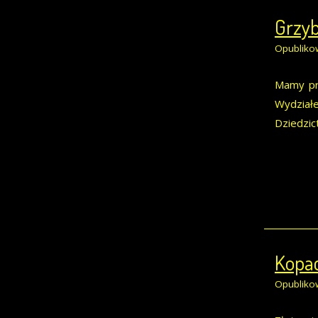
Grzyb
Opubliko
Mamy pr
Wydział
Dziedzic
Kopac
Opubliko