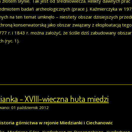
a złotem słynie. Tak jest od średniowiecza. Relikty dawnych pra
edmiotem badań archeologicznych (prace J. Kaźmierczyka w 1973 r
nych na ten temat umknęło – niestety obszar dzisiejszych przed
chroną konserwatorską jako obszar związany z eksploatacją tego
77 r. i 1843 r. można założyć, że ściśle dziś zabudowany obsz
h (ryc. 1).
ianka - XVIII-wieczna huta miedzi
wano: 01 październik 2012
istoria górnictwa w rejonie Miedzianki i Ciechanowic