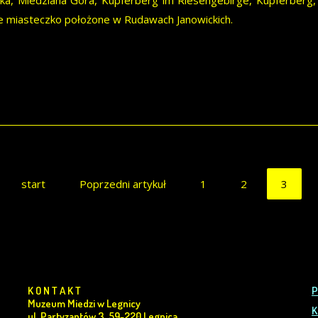
ka, Miedziana Góra, Kupferberg im Riesengebirge, Kupferberg
ie miasteczko położone w Rudawach Janowickich.
start
Poprzedni artykuł
1
2
3
K O N T A K T
P
Muzeum Miedzi w Legnicy
K
ul. Partyzantów 3, 59-220 Legnica