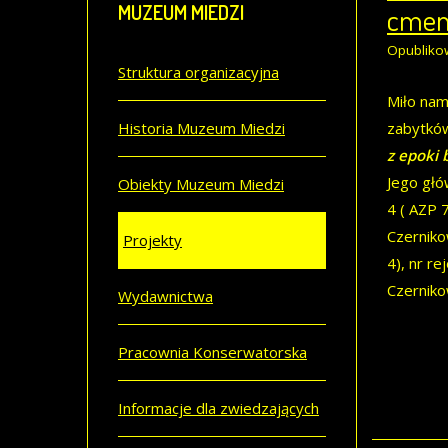
MUZEUM
MIEDZI
cment
Opubliko
Struktura organizacyjna
Miło nam
Historia Muzeum Miedzi
zabytków
z epoki 
Jego głó
Obiekty Muzeum Miedzi
4 ( AZP 
Czerniko
Projekty
4), nr r
Czerniko
Wydawnictwa
Pracownia Konserwatorska
Informacje dla zwiedzających