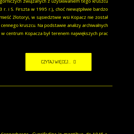
c górniczych związanych z uzyskiwaniem tego kruszcu
. i S. Firszta w 1995 r.), choć niewątpliwie bardzo
mieść Złotoryi, w sąsiedztwie wsi Kopacz nie został
 cennego kruszcu. Na podstawie analizy archiwalnych
ar w centrum Kopacza był terenem największych prac
CZYTAJ WIĘCEJ...