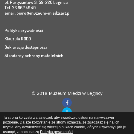
ul. Partyzantów 3, 59-220 Legnica
Tel. 76 862 49 49
email:
biuro@muzeum-miedzi.art.pl
Polityka prywatności
Klauzula RODO
Deklaracja dostępności
Standardy ochrony małoletnich
© 2018 Muzeum Miedzi w Legnicy
Ta strona korzysta z ciasteczek aby świadczyć usługi na najwyższym
poziomie. Dalsze korzystanie ze strony oznacza, że zgadzasz się na ich
użycie. Aby dowiedzieć się więcej o plikach cookie, których używamy i jak je
Muzeum Miedzi
w Legnicy
usunąć, zobacz naszą
Polityka prywatności
.