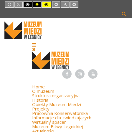
Default
Night
High
High
High
Set
Set
Set
mode
mode
Contrast
Contrast
Contrast
Smaller
Default
Larger
Black
Black
Yellow
Font
Font
Font
White
Yellow
Black
mode
mode
mode
Home
O muzeum
Struktura organizacyjna
Historia
Obiekty Muzeum Miedzi
Projekty
Pracownia Konserwatorska
Informacje dla zwiedzających
Wirtualny spacer
Muzeum Bitwy Legnickiej
Aktualności