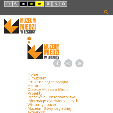
Default
Night
High
High
High
Set
Set
Set
mode
mode
Contrast
Contrast
Contrast
Smaller
Default
Larger
Black
Black
Yellow
Font
Font
Font
White
Yellow
Black
mode
mode
mode
Home
O muzeum
Struktura organizacyjna
Historia
Obiekty Muzeum Miedzi
Projekty
Pracownia Konserwatorska
Informacje dla zwiedzających
Wirtualny spacer
Muzeum Bitwy Legnickiej
Aktualności