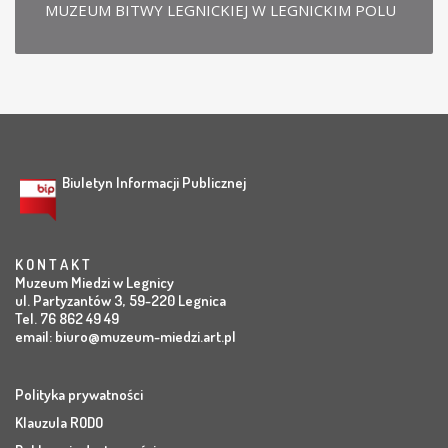
MUZEUM BITWY LEGNICKIEJ W LEGNICKIM POLU
Biuletyn Informacji Publicznej
K O N T A K T
Muzeum Miedzi w Legnicy
ul. Partyzantów 3, 59-220 Legnica
Tel. 76 862 49 49
email:
biuro@muzeum-miedzi.art.pl
Polityka prywatności
Klauzula RODO