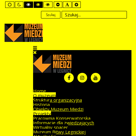
Default
Night
High
High
High
Set
Set
Set
mode
mode
Contrast
Contrast
Contrast
Smaller
Default
Larger
Black
Black
Yellow
Font
Font
Font
Szukaj
White
Yellow
Black
mode
mode
mode
Home
O muzeum
Struktura organizacyjna
Historia
Obiekty Muzeum Miedzi
Projekty
Pracownia Konserwatorska
Informacje dla zwiedzających
Wirtualny spacer
Muzeum Bitwy Legnickiej