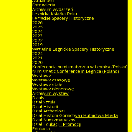
Aktualności
Fotogaleria
Archiwum wydarzeń
Legnicka Książka Roku
Legnickie Spacery Historyczne
2026
2025
2024
2023
2022
2019
Wirtualne Legnickie Spacery Historyczne
2024
2021
2020
Konferencja numizmatyczna w Legnicy (Polska)
Numismatic Conference in Legnica (Poland)
Wystawy
Wystawy czasowe
Wystawy stałe
Wystawy plenerowe
Archiwum wystaw
Działy
Dział Sztuki
Dział Historii
Dział Archeologii
Dział Historii Górnictwa i Hutnictwa Miedzi
Dział Numizmatyczny
Dział Edukacji i Promocji
Edukacja