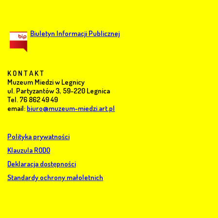
Biuletyn Informacji Publicznej
K O N T A K T
Muzeum Miedzi w Legnicy
ul. Partyzantów 3, 59-220 Legnica
Tel. 76 862 49 49
email:
biuro@muzeum-miedzi.art.pl
Polityka prywatności
Klauzula RODO
Deklaracja dostępności
Standardy ochrony małoletnich