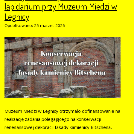
lapidarium przy Muzeum Miedzi w
Legnicy
Opublikowano: 25 marzec 2026
Muzeum Miedzi w Legnicy otrzymało dofinansowanie na
realizację zadania polegającego na konserwacji
renesansowej dekoracji fasady kamienicy Bitschena,