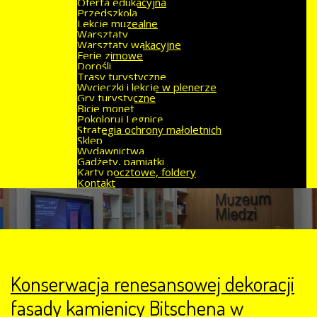
Oferta edukacyjna
Przedszkola
Lekcje muzealne
Warsztaty
Warsztaty wakacyjne
Ferie zimowe
Dorośli
Trasy turystyczne
Wycieczki i lekcje w plenerze
Gry turystyczne
Bicie monet
Pokoloruj Legnicę
Strategia ochrony małoletnich
Sklep
Wydawnictwa
Gadżety, pamiątki
Karty pocztowe, foldery
Kontakt
Konserwacja renesansowej dekoracji
fasady kamienicy Bitschena w