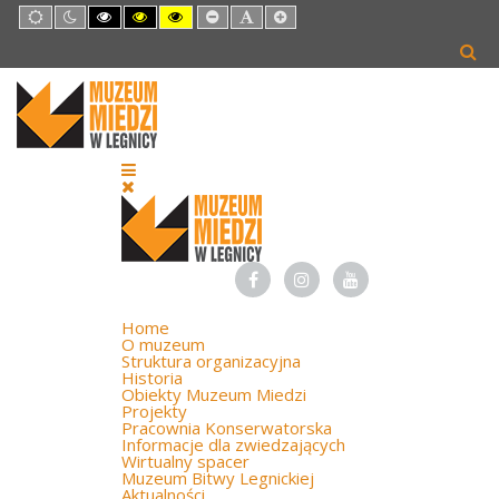
Default
Night
High
High
High
Set
Set
Set
mode
mode
Contrast
Contrast
Contrast
Smaller
Default
Larger
Black
Black
Yellow
Font
Font
Font
White
Yellow
Black
mode
mode
mode
Home
O muzeum
Struktura organizacyjna
Historia
Obiekty Muzeum Miedzi
Projekty
Pracownia Konserwatorska
Informacje dla zwiedzających
Wirtualny spacer
Muzeum Bitwy Legnickiej
Aktualności