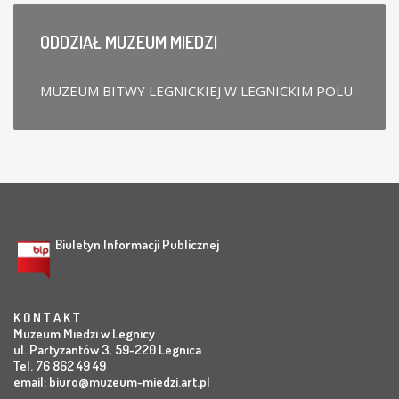
ODDZIAŁ
MUZEUM MIEDZI
MUZEUM BITWY LEGNICKIEJ W LEGNICKIM POLU
Biuletyn Informacji Publicznej
K O N T A K T
Muzeum Miedzi w Legnicy
ul. Partyzantów 3, 59-220 Legnica
Tel. 76 862 49 49
email:
biuro@muzeum-miedzi.art.pl