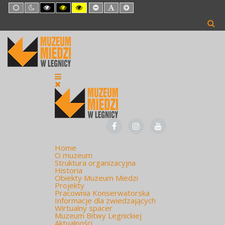
Default
Night
High
High
High
Set
Set
Set
mode
mode
Contrast
Contrast
Contrast
Smaller
Default
Larger
Black
Black
Yellow
Font
Font
Font
White
Yellow
Black
mode
mode
mode
Home
O muzeum
Struktura organizacyjna
Historia
Obiekty Muzeum Miedzi
Projekty
Pracownia Konserwatorska
Informacje dla zwiedzających
Wirtualny spacer
Muzeum Bitwy Legnickiej
Aktualności