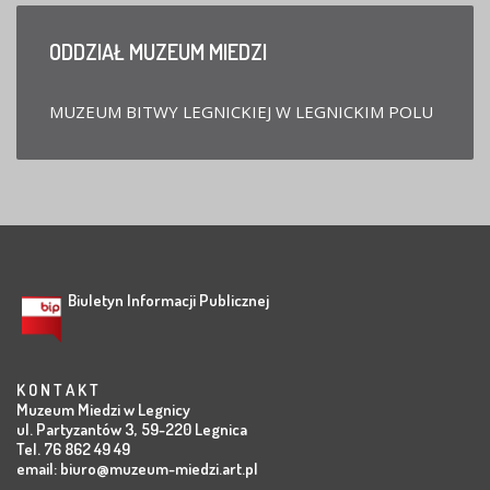
ODDZIAŁ
MUZEUM MIEDZI
MUZEUM BITWY LEGNICKIEJ W LEGNICKIM POLU
Biuletyn Informacji Publicznej
K O N T A K T
Muzeum Miedzi w Legnicy
ul. Partyzantów 3, 59-220 Legnica
Tel. 76 862 49 49
email:
biuro@muzeum-miedzi.art.pl