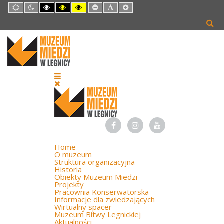
Default
Night
High
High
High
Set
Set
Set
mode
mode
Contrast
Contrast
Contrast
Smaller
Default
Larger
Black
Black
Yellow
Font
Font
Font
White
Yellow
Black
mode
mode
mode
Home
O muzeum
Struktura organizacyjna
Historia
Obiekty Muzeum Miedzi
Projekty
Pracownia Konserwatorska
Informacje dla zwiedzających
Wirtualny spacer
Muzeum Bitwy Legnickiej
Aktualności