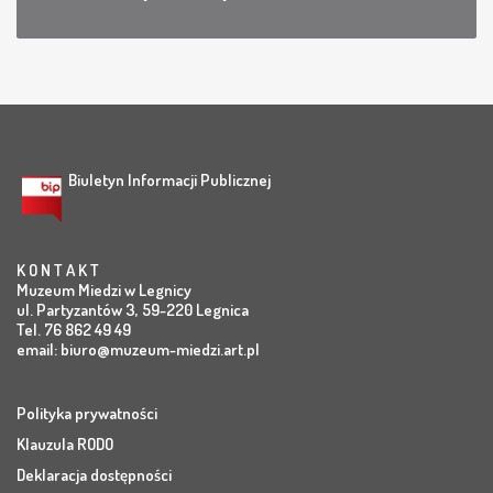
Biuletyn Informacji Publicznej
K O N T A K T
Muzeum Miedzi w Legnicy
ul. Partyzantów 3, 59-220 Legnica
Tel. 76 862 49 49
email:
biuro@muzeum-miedzi.art.pl
Polityka prywatności
Klauzula RODO
Deklaracja dostępności