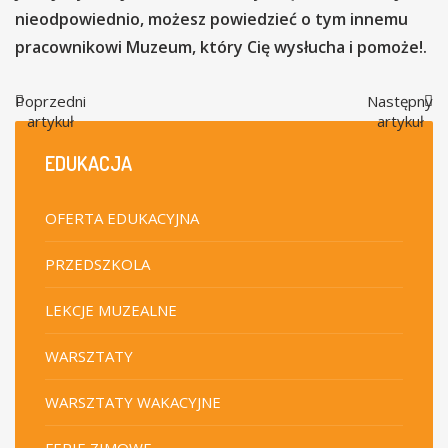
nieodpowiednio, możesz powiedzieć o tym innemu
pracownikowi Muzeum, który Cię wysłucha i pomoże!.
Poprzedni
Następny
artykuł
artykuł
EDUKACJA
OFERTA EDUKACYJNA
PRZEDSZKOLA
LEKCJE MUZEALNE
WARSZTATY
WARSZTATY WAKACYJNE