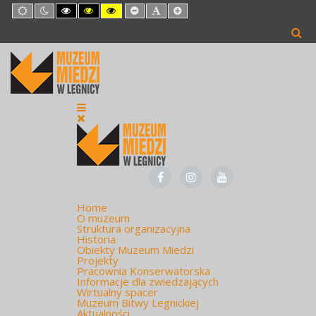
Default
Night
High
High
High
Set
Set
Set
mode
mode
Contrast
Contrast
Contrast
Smaller
Default
Larger
Black
Black
Yellow
Font
Font
Font
White
Yellow
Black
mode
mode
mode
Home
O muzeum
Struktura organizacyjna
Historia
Obiekty Muzeum Miedzi
Projekty
Pracownia Konserwatorska
Informacje dla zwiedzających
Wirtualny spacer
Muzeum Bitwy Legnickiej
Aktualności