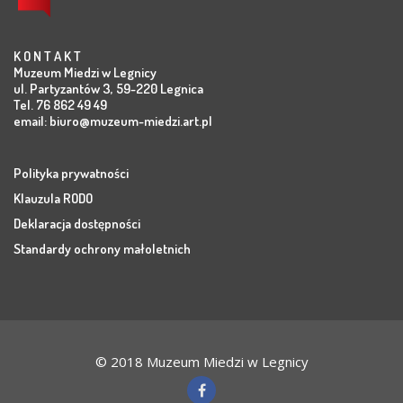
K O N T A K T
Muzeum Miedzi w Legnicy
ul. Partyzantów 3, 59-220 Legnica
Tel. 76 862 49 49
email:
biuro@muzeum-miedzi.art.pl
Polityka prywatności
Klauzula RODO
Deklaracja dostępności
Standardy ochrony małoletnich
© 2018 Muzeum Miedzi w Legnicy