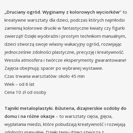
„Druciany ogród. Wyginamy z kolorowych wyciorków"
to
kreatywne warsztaty dla dzieci, podczas których najmłodsi
zamienią kolorowe druciki w fantastyczne kwiaty czy figurki
zwierząt! Dzięki wyobraźni i prostym technikom manualnym,
dzieci stworzą swoje własny wakacyjny ogród, rozwijając
jednocześnie zdolności plastyczne, precyzję i kreatywność.
Wesoła atmosfera i twórcze eksperymenty gwarantowane!
Zajęcia obejmują: spacer po wybranej wystawie.
Czas trwania warsztatów: około 45 min
Wiek – od 6 lat
Cena 10 zł od osoby
Tajniki metaloplastyki. Biżuteria, dizajnerskie ozdoby do
domu i na różne okazje
– to warsztaty cięcia, gięcia,
wyplatania miedzi, które pobudzają kreatywność i rozwijają
zdolności manualne. Dzięki temu dzieci stworzą z