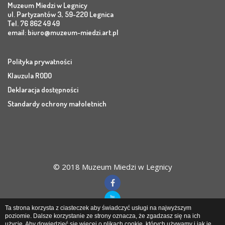
Muzeum Miedzi w Legnicy
ul. Partyzantów 3, 59-220 Legnica
Tel. 76 862 49 49
email:
biuro@muzeum-miedzi.art.pl
Polityka prywatności
Klauzula RODO
Deklaracja dostępności
Standardy ochrony małoletnich
© 2018 Muzeum Miedzi w Legnicy
Ta strona korzysta z ciasteczek aby świadczyć usługi na najwyższym
poziomie. Dalsze korzystanie ze strony oznacza, że zgadzasz się na ich
użycie. Aby dowiedzieć się więcej o plikach cookie, których używamy i jak je