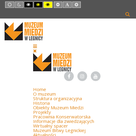
Default
Night
High
High
High
Set
Set
Set
mode
mode
Contrast
Contrast
Contrast
Smaller
Default
Larger
Black
Black
Yellow
Font
Font
Font
White
Yellow
Black
mode
mode
mode
Home
O muzeum
Struktura organizacyjna
Historia
Obiekty Muzeum Miedzi
Projekty
Pracownia Konserwatorska
Informacje dla zwiedzających
Wirtualny spacer
Muzeum Bitwy Legnickiej
Aktualności