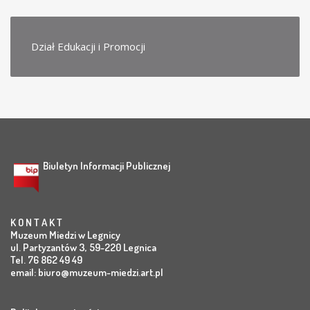
Dział Edukacji i Promocji
Biuletyn Informacji Publicznej
K O N T A K T
Muzeum Miedzi w Legnicy
ul. Partyzantów 3, 59-220 Legnica
Tel. 76 862 49 49
email:
biuro@muzeum-miedzi.art.pl