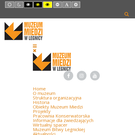
Default
Night
High
High
High
Set
Set
Set
mode
mode
Contrast
Contrast
Contrast
Smaller
Default
Larger
Black
Black
Yellow
Font
Font
Font
White
Yellow
Black
mode
mode
mode
Home
O muzeum
Struktura organizacyjna
Historia
Obiekty Muzeum Miedzi
Projekty
Pracownia Konserwatorska
Informacje dla zwiedzających
Wirtualny spacer
Muzeum Bitwy Legnickiej
Aktualności