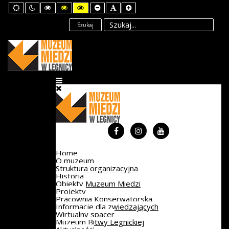
Default
Night
High
High
High
Set
Set
Set
mode
mode
Contrast
Contrast
Contrast
Smaller
Default
Larger
Black
Black
Yellow
Font
Font
Font
Szukaj
White
Yellow
Black
mode
mode
mode
Home
O muzeum
Struktura organizacyjna
Historia
Obiekty Muzeum Miedzi
Projekty
Pracownia Konserwatorska
Informacje dla zwiedzających
Wirtualny spacer
Muzeum Bitwy Legnickiej