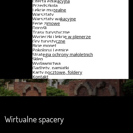
Oferta edukacyjna
Przedszkola
Lekcje muzealne
Warsztaty
Warsztaty wakacyjne
Ferie zimowe
Dorośli
Trasy turystyczne
Wycieczki i lekcje w plenerze
Gry turystyczne
Bicie monet
Pokoloruj Legnicę
Strategia ochrony małoletnich
Sklep
Wydawnictwa
Gadżety, pamiątki
Karty pocztowe, foldery
Kontakt
Wirtualne spacery