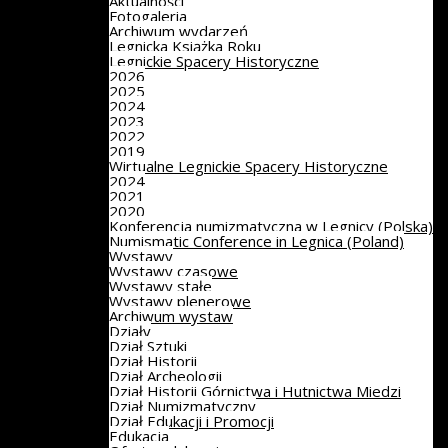
Aktualności
Fotogaleria
Archiwum wydarzeń
Legnicka Książka Roku
Legnickie Spacery Historyczne
2026
2025
2024
2023
2022
2019
Wirtualne Legnickie Spacery Historyczne
2024
2021
2020
Konferencja numizmatyczna w Legnicy (Polska)
Numismatic Conference in Legnica (Poland)
Wystawy
Wystawy czasowe
Wystawy stałe
Wystawy plenerowe
Archiwum wystaw
Działy
Dział Sztuki
Dział Historii
Dział Archeologii
Dział Historii Górnictwa i Hutnictwa Miedzi
Dział Numizmatyczny
Dział Edukacji i Promocji
Edukacja