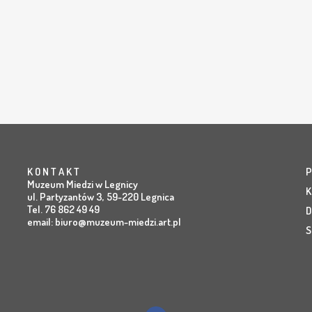
K O N T A K T
P
Muzeum Miedzi w Legnicy
K
ul. Partyzantów 3, 59-220 Legnica
Tel. 76 862 49 49
D
email:
biuro@muzeum-miedzi.art.pl
S