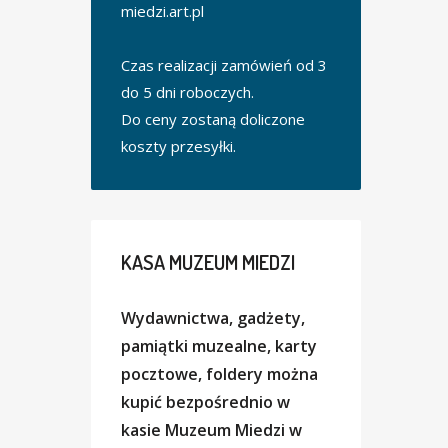
miedzi.art.pl
Czas realizacji zamówień od 3
do 5 dni roboczych.
Do ceny zostaną doliczone
koszty przesyłki.
KASA
MUZEUM MIEDZI
Wydawnictwa, gadżety,
pamiątki muzealne, karty
pocztowe, foldery można
kupić bezpośrednio w
kasie Muzeum Miedzi w