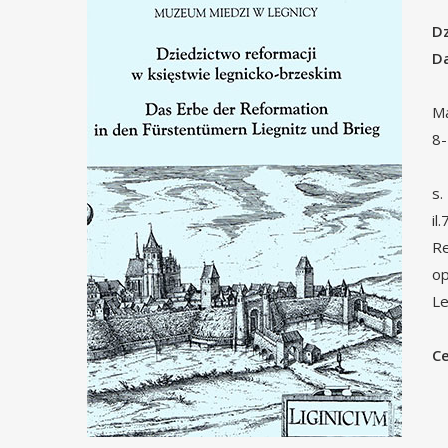
Dz
Da
Ma
8-
s.
il
Re
op
Le
Ce