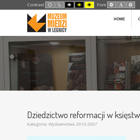
Default
Night
High
High
High
Set
Set
Set
Contrast
Font
mode
mode
Contrast
Contrast
Contrast
Smaller
Default
Lar
Black
Black
Yellow
Font
Font
Fon
White
Yellow
Black
HOME
mode
mode
mode
Dziedzictwo reformacji w księst
Kategoria:
Wydawnictwa 2010-2007