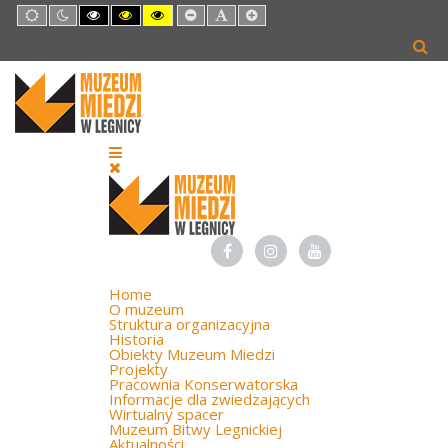
Default
Night
High
High
High
Set
Set
Set
mode
mode
Contrast
Contrast
Contrast
Smaller
Default
Larger
Black
Black
Yellow
Font
Font
Font
White
Yellow
Black
mode
mode
mode
Home
O muzeum
Struktura organizacyjna
Historia
Obiekty Muzeum Miedzi
Projekty
Pracownia Konserwatorska
Informacje dla zwiedzających
Wirtualny spacer
Muzeum Bitwy Legnickiej
Aktualności