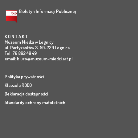
Biuletyn Informacji Publicznej
K O N T A K T
Muzeum Miedzi w Legnicy
ul. Partyzantów 3, 59-220 Legnica
Tel. 76 862 49 49
email:
biuro@muzeum-miedzi.art.pl
Polityka prywatności
Klauzula RODO
Deklaracja dostępności
Standardy ochrony małoletnich