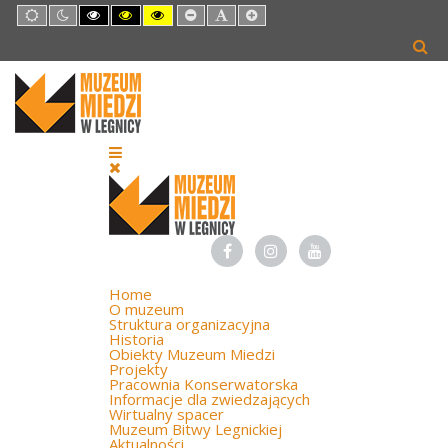
Default
Night
High
High
High
Set
Set
Set
mode
mode
Contrast
Contrast
Contrast
Smaller
Default
Larger
Black
Black
Yellow
Font
Font
Font
White
Yellow
Black
mode
mode
mode
Home
O muzeum
Struktura organizacyjna
Historia
Obiekty Muzeum Miedzi
Projekty
Pracownia Konserwatorska
Informacje dla zwiedzających
Wirtualny spacer
Muzeum Bitwy Legnickiej
Aktualności