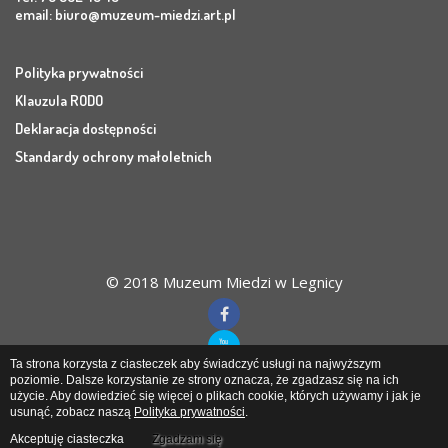
email:
biuro@muzeum-miedzi.art.pl
Polityka prywatności
Klauzula RODO
Deklaracja dostępności
Standardy ochrony małoletnich
© 2018 Muzeum Miedzi w Legnicy
Ta strona korzysta z ciasteczek aby świadczyć usługi na najwyższym
poziomie. Dalsze korzystanie ze strony oznacza, że zgadzasz się na ich
użycie. Aby dowiedzieć się więcej o plikach cookie, których używamy i jak je
Muzeum Miedzi
w Legnicy
usunąć, zobacz naszą
Polityka prywatności
.
Akceptuję ciasteczka
Zgadzam się