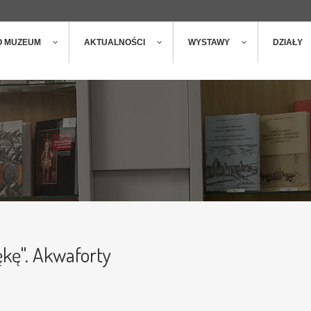
ger
t
O MUZEUM
AKTUALNOŚCI
WYSTAWY
DZIAŁY
ękę". Akwaforty