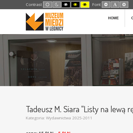
Default
Night
High
High
High
Set
Set
Set
Contrast
Font
mode
mode
Contrast
Contrast
Contrast
Smaller
Default
Lar
Black
Black
Yellow
Font
Font
Fon
White
Yellow
Black
HOME
mode
mode
mode
Tadeusz M. Siara "Listy na lewą r
Kategoria:
Wydawnictwa 2025-2011