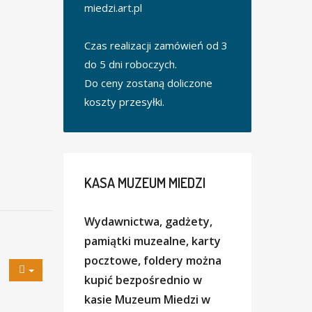
miedzi.art.pl
Czas realizacji zamówień od 3
do 5 dni roboczych.
Do ceny zostaną doliczone
koszty przesyłki.
KASA
MUZEUM MIEDZI
Wydawnictwa, gadżety,
pamiątki muzealne, karty
pocztowe, foldery można
kupić bezpośrednio w
kasie Muzeum Miedzi w