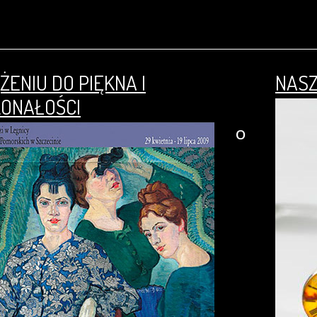
ŻENIU DO PIĘKNA I
NASZ
ONAŁOŚCI
O