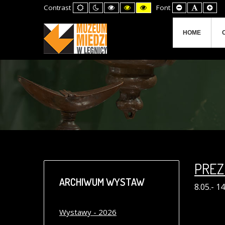
Default
Night
High
High
High
Set
Set
Set
Contrast
Font
mode
mode
Contrast
Contrast
Contrast
Smaller
Default
Lar
Black
Black
Yellow
Font
Font
Fon
White
Yellow
Black
mode
mode
mode
HOME
PREZ
ARCHIWUM
WYSTAW
8.05.- 14
Wystawy - 2026