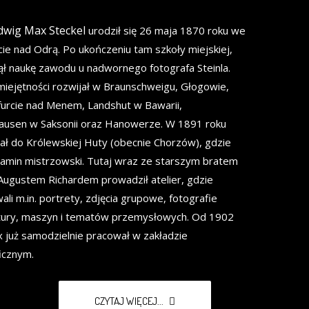
dwig Max Steckel
urodził się 26 maja 1870 roku we
cie nad Odrą. Po ukończeniu tam szkoły miejskiej,
ł naukę zawodu u nadwornego fotografa Steinla.
iejętności rozwijał w Braunschweigu, Głogowie,
urcie nad Menem, Landshut w Bawarii,
ausen w Saksonii oraz Hanowerze. W 1891 roku
ał do Królewskiej Huty (obecnie Chorzów), gdzie
amin mistrzowski. Tutaj wraz ze starszym bratem
ugustem Richardem prowadził atelier, gdzie
li m.in. portrety, zdjęcia grupowe, fotografie
ktury, maszyn i tematów przemysłowych. Od 1902
 już samodzielnie pracował w zakładzie
icznym.
CZYTAJ WIĘCEJ...