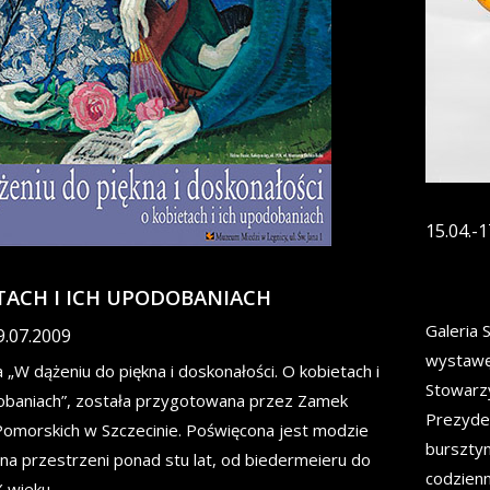
15.04.-1
TACH I ICH UPODOBANIACH
Galeria 
9.07.2009
wystawę
„W dążeniu do piękna i doskonałości. O kobietach i
Stowarzy
obaniach”, została przygotowana przez Zamek
Prezyden
Pomorskich w Szczecinie. Poświęcona jest modzie
burszty
 na przestrzeni ponad stu lat, od biedermeieru do
codzienn
X wieku.