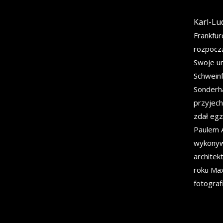
Karl-Lu
Frankfur
rozpoczą
Swoje um
Schweinf
Sonderh
przyjech
zdał egz
Paulem A
wykonywa
archite
roku Max
fotograf