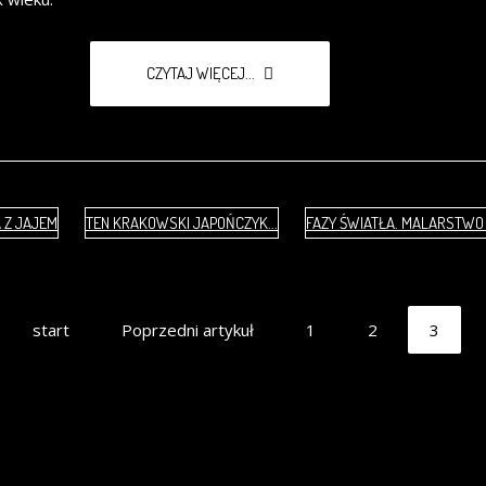
CZYTAJ WIĘCEJ...
A Z JAJEM
TEN KRAKOWSKI JAPOŃCZYK...
FAZY ŚWIATŁA. MALARSTWO
start
Poprzedni artykuł
1
2
3