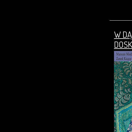
W DĄ
DOSK