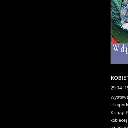
KOBIE
29.04.-1
Wystawa 
ich upod
Książąt 
kobiecej
lat 30. X