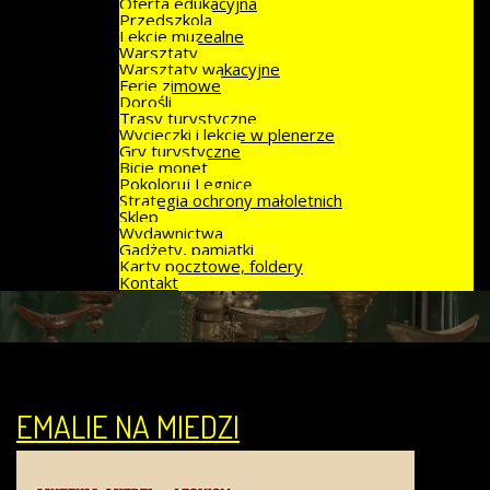
Oferta edukacyjna
Przedszkola
Lekcje muzealne
Warsztaty
Warsztaty wakacyjne
Ferie zimowe
Dorośli
Trasy turystyczne
Wycieczki i lekcje w plenerze
Gry turystyczne
Bicie monet
Pokoloruj Legnicę
Strategia ochrony małoletnich
Sklep
Wydawnictwa
Gadżety, pamiątki
Karty pocztowe, foldery
Kontakt
EMALIE NA MIEDZI