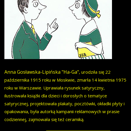
Anna Gosławska-Lipińska "Ha-Ga"
, urodziła się 22
października 1915 roku w Moskwie, zmarła 14 kwietnia 1975
roku w Warszawie. Uprawiała rysunek satyryczny,
ilustrowała książki dla dzieci i dorosłych o tematyce
satyrycznej, projektowała plakaty, pocztówki, okładki płyty i
opakowania, była autorką kampanii reklamowych w prasie
codziennej, zajmowała się też ceramiką.