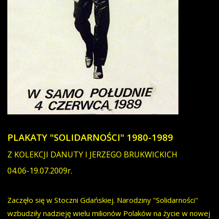
PLAKATY "SOLIDARNOŚCI" 1980-1989
Z KOLEKCJI DANUTY I JERZEGO BRUKWICKICH
04.06-19.07.2009r.
Zaczęło się w Stoczni Gdańskiej. Narodziny "Solidarności"
wzbudziły nadzieję wielu milionów Polaków na życie w nowej