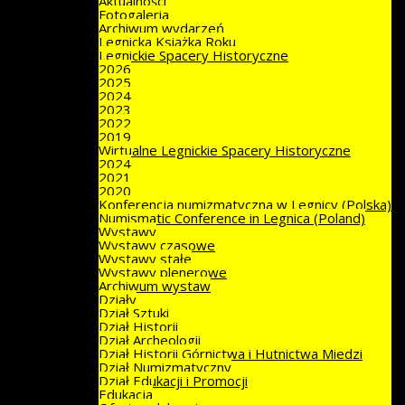
Aktualności
Fotogaleria
Archiwum wydarzeń
Legnicka Książka Roku
Legnickie Spacery Historyczne
2026
2025
2024
2023
2022
2019
Wirtualne Legnickie Spacery Historyczne
2024
2021
2020
Konferencja numizmatyczna w Legnicy (Polska)
Numismatic Conference in Legnica (Poland)
Wystawy
Wystawy czasowe
Wystawy stałe
Wystawy plenerowe
Archiwum wystaw
Działy
Dział Sztuki
Dział Historii
Dział Archeologii
Dział Historii Górnictwa i Hutnictwa Miedzi
Dział Numizmatyczny
Dział Edukacji i Promocji
Edukacja