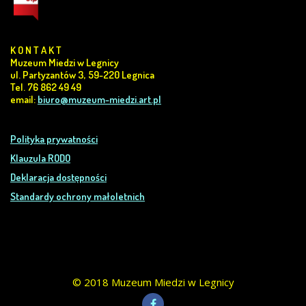
K O N T A K T
Muzeum Miedzi w Legnicy
ul. Partyzantów 3, 59-220 Legnica
Tel. 76 862 49 49
email:
biuro@muzeum-miedzi.art.pl
Polityka prywatności
Klauzula RODO
Deklaracja dostępności
Standardy ochrony małoletnich
© 2018 Muzeum Miedzi w Legnicy