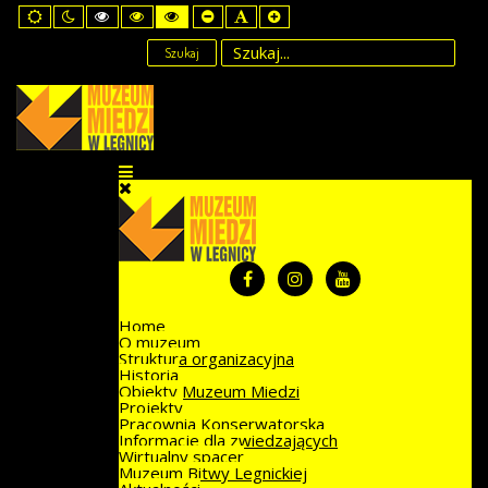
Default
Night
High
High
High
Set
Set
Set
mode
mode
Contrast
Contrast
Contrast
Smaller
Default
Larger
Black
Black
Yellow
Font
Font
Font
Szukaj
White
Yellow
Black
mode
mode
mode
Home
O muzeum
Struktura organizacyjna
Historia
Obiekty Muzeum Miedzi
Projekty
Pracownia Konserwatorska
Informacje dla zwiedzających
Wirtualny spacer
Muzeum Bitwy Legnickiej