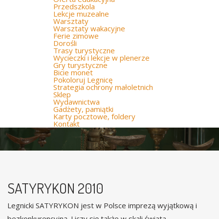
Przedszkola
Lekcje muzealne
Warsztaty
Warsztaty wakacyjne
Ferie zimowe
Dorośli
Trasy turystyczne
Wycieczki i lekcje w plenerze
Gry turystyczne
Bicie monet
Pokoloruj Legnicę
Strategia ochrony małoletnich
Sklep
Wydawnictwa
Gadżety, pamiątki
Karty pocztowe, foldery
Kontakt
SATYRYKON 2010
Legnicki SATYRYKON jest w Polsce imprezą wyjątkową i
bezkonkurencyjną. Liczy się także w skali świata.