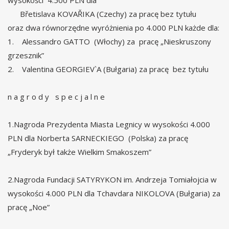
Břetislava KOVAŘIKA (Czechy) za pracę bez tytułu
oraz dwa równorzędne wyróżnienia po 4.000 PLN każde dla:
1. Alessandro GATTO (Włochy) za pracę „Nieskruszony
grzesznik”
2. Valentina GEORGIEV`A (Bułgaria) za pracę bez tytułu
n a g r o d y s p e c j a l n e
1.Nagroda Prezydenta Miasta Legnicy w wysokości 4.000
PLN dla Norberta SARNECKIEGO (Polska) za pracę
„Fryderyk był także Wielkim Smakoszem”
2.Nagroda Fundacji SATYRYKON im. Andrzeja Tomiałojcia w
wysokości 4.000 PLN dla Tchavdara NIKOLOVA (Bułgaria) za
pracę „Noe”