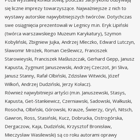
się liczne imprezy towarzyszące. Najważniejsze z nich to
wystawy autorskie najwybitniejszych twórców. Dotychczas
swe osiągnięcia prezentowali w Legnicy m.in. Eryk Lipiński
(twórca warszawskiego Muzeum Karykatury), Szymon
Kobyliński, Zbigniew Jujka, Andrzej Mleczko, Edward Lutczyn,
Sławomir Mrożek, Roman Cieślewicz, Franciszek
Starowieyski, Franciszek Maśluszczak, Gerhard Gepp, Janusz
Kapusta, Zygmunt Januszewski, Andrzej Czeczot, Jiri Sliva,
Janusz Stanny, Rafał Olbiński, Zdzisław Witwicki, Józef
Wilkoń, Andrzej Dudziński, Jerzy Kołacz).
Również najwybitniejsi artyści (m.in. Januszewski, Stasys,
Kapusta, Get-Stankiewicz, Czerniawski, Sadowski, Wałkuski,
Rosocha, Olbiński, Górowski, Krauze, Świerzy, Gryń, Nitsch,
Gawron, Ross, Stasiński, Kucz, Dobrucka, Ostrogórska,
Dergaczow, Kaja, Dudziński, Krzysztof Bronisław,
Mieczysław Wasilewski) są co roku autorami oprawy