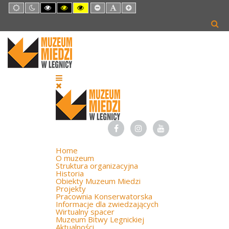
Default
Night
High
High
High
Set
Set
Set
mode
mode
Contrast
Contrast
Contrast
Smaller
Default
Larger
Black
Black
Yellow
Font
Font
Font
White
Yellow
Black
mode
mode
mode
Home
O muzeum
Struktura organizacyjna
Historia
Obiekty Muzeum Miedzi
Projekty
Pracownia Konserwatorska
Informacje dla zwiedzających
Wirtualny spacer
Muzeum Bitwy Legnickiej
Aktualności