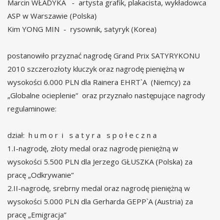
Marcin WŁADYKA - artysta grafik, plakacista, wykładowca
ASP w Warszawie (Polska)
Kim YONG MIN - rysownik, satyryk (Korea)
postanowiło przyznać nagrodę Grand Prix SATYRYKONU
2010 szczerozłoty kluczyk oraz nagrodę pieniężną w
wysokości 6.000 PLN dla Rainera EHRT`A (Niemcy) za
„Globalne ocieplenie” oraz przyznało następujące nagrody
regulaminowe:
dział: h u m o r i s a t y r a s p o ł e c z n a
1.I-nagrodę, złoty medal oraz nagrodę pieniężną w
wysokości 5.500 PLN dla Jerzego GŁUSZKA (Polska) za
pracę „Odkrywanie”
2.II-nagrodę, srebrny medal oraz nagrodę pieniężną w
wysokości 5.000 PLN dla Gerharda GEPP`A (Austria) za
pracę „Emigracja”