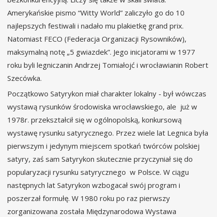
Amerykańskie pismo “Witty World” zaliczyło go do 10
najlepszych festiwali i nadało mu plakietkę grand prix.
Natomiast FECO (Federacja Organizacji Rysowników),
maksymalną notę „5 gwiazdek”. Jego inicjatorami w 1977
roku byli legniczanin Andrzej Tomiałojć i wrocławianin Robert
Szecówka.
Początkowo Satyrykon miał charakter lokalny - był wówczas
wystawą rysunków środowiska wrocławskiego, ale już w
1978r. przekształcił się w ogólnopolską, konkursową
wystawę rysunku satyrycznego. Przez wiele lat Legnica była
pierwszym i jedynym miejscem spotkań twórców polskiej
satyry, zaś sam Satyrykon skutecznie przyczyniał się do
popularyzacji rysunku satyrycznego w Polsce. W ciągu
następnych lat Satyrykon wzbogacał swój program i
poszerzał formułę. W 1980 roku po raz pierwszy
zorganizowana została Międzynarodowa Wystawa