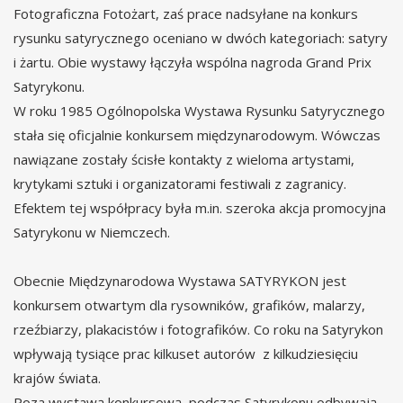
Fotograficzna Fotożart, zaś prace nadsyłane na konkurs
rysunku satyrycznego oceniano w dwóch kategoriach: satyry
i żartu. Obie wystawy łączyła wspólna nagroda Grand Prix
Satyrykonu.
W roku 1985 Ogólnopolska Wystawa Rysunku Satyrycznego
stała się oficjalnie konkursem międzynarodowym. Wówczas
nawiązane zostały ścisłe kontakty z wieloma artystami,
krytykami sztuki i organizatorami festiwali z zagranicy.
Efektem tej współpracy była m.in. szeroka akcja promocyjna
Satyrykonu w Niemczech.
Obecnie Międzynarodowa Wystawa SATYRYKON jest
konkursem otwartym dla rysowników, grafików, malarzy,
rzeźbiarzy, plakacistów i fotografików. Co roku na Satyrykon
wpływają tysiące prac kilkuset autorów z kilkudziesięciu
krajów świata.
Poza wystawą konkursową, podczas Satyrykonu odbywają