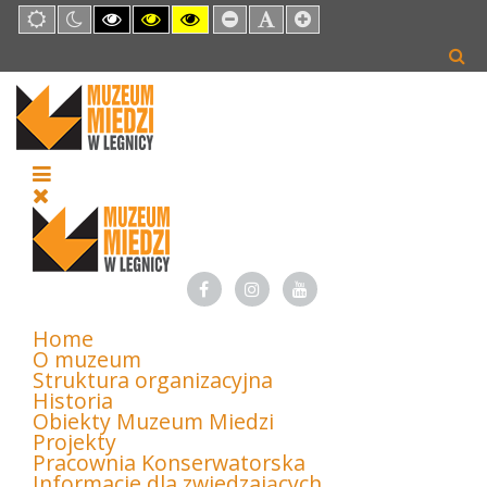
Default
Night
High
High
High
Set
Set
Set
mode
mode
Contrast
Contrast
Contrast
Smaller
Default
Larger
Black
Black
Yellow
Font
Font
Font
White
Yellow
Black
mode
mode
mode
Home
O muzeum
Struktura organizacyjna
Historia
Obiekty Muzeum Miedzi
Projekty
Pracownia Konserwatorska
Informacje dla zwiedzających