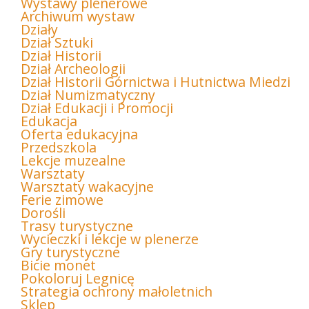
Wystawy plenerowe
Archiwum wystaw
Działy
Dział Sztuki
Dział Historii
Dział Archeologii
Dział Historii Górnictwa i Hutnictwa Miedzi
Dział Numizmatyczny
Dział Edukacji i Promocji
Edukacja
Oferta edukacyjna
Przedszkola
Lekcje muzealne
Warsztaty
Warsztaty wakacyjne
Ferie zimowe
Dorośli
Trasy turystyczne
Wycieczki i lekcje w plenerze
Gry turystyczne
Bicie monet
Pokoloruj Legnicę
Strategia ochrony małoletnich
Sklep