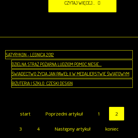
CZYTAJ WIĘCEJ...
SATYRYKON - LEGNICA 2012
DZIELNA STRAŻ POŻARNA LUDZIOM POMOC NIESIE...
ŚWIADECTWO ŻYCIA.JAN PAWEŁ II W MEDALIERSTWIE ŚWIATOWYM
BIŻUTERIA I SZKŁO. CZESKI DESIGN
start
Poprzedni artykuł
1
2
3
4
Następny artykuł
koniec