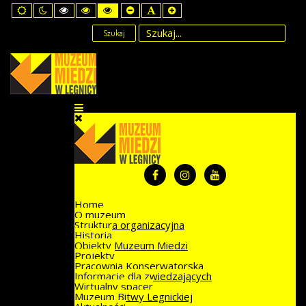
Default
Night
High
High
High
Set
Set
Set
mode
mode
Contrast
Contrast
Contrast
Smaller
Default
Larger
Black
Black
Yellow
Font
Font
Font
Szukaj
White
Yellow
Black
mode
mode
mode
Home
O muzeum
Struktura organizacyjna
Historia
Obiekty Muzeum Miedzi
Projekty
Pracownia Konserwatorska
Informacje dla zwiedzających
Wirtualny spacer
Muzeum Bitwy Legnickiej