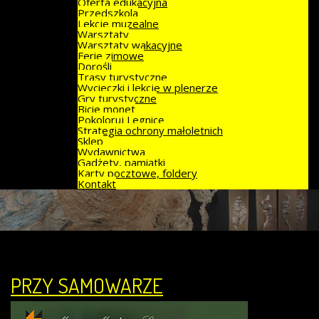
Oferta edukacyjna
Przedszkola
Lekcje muzealne
Warsztaty
Warsztaty wakacyjne
Ferie zimowe
Dorośli
Trasy turystyczne
Wycieczki i lekcje w plenerze
Gry turystyczne
Bicie monet
Pokoloruj Legnicę
Strategia ochrony małoletnich
Sklep
Wydawnictwa
Gadżety, pamiątki
Karty pocztowe, foldery
Kontakt
PRZY SAMOWARZE