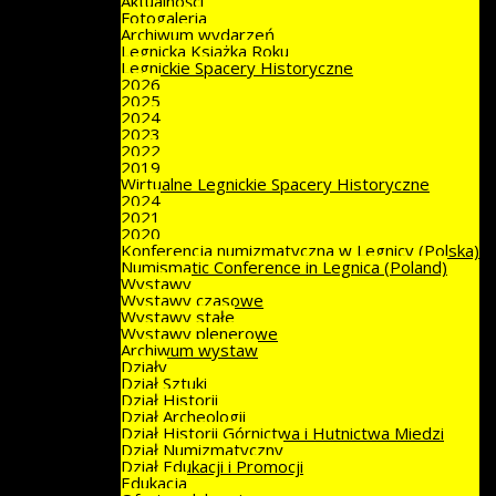
Aktualności
Fotogaleria
Archiwum wydarzeń
Legnicka Książka Roku
Legnickie Spacery Historyczne
2026
2025
2024
2023
2022
2019
Wirtualne Legnickie Spacery Historyczne
2024
2021
2020
Konferencja numizmatyczna w Legnicy (Polska)
Numismatic Conference in Legnica (Poland)
Wystawy
Wystawy czasowe
Wystawy stałe
Wystawy plenerowe
Archiwum wystaw
Działy
Dział Sztuki
Dział Historii
Dział Archeologii
Dział Historii Górnictwa i Hutnictwa Miedzi
Dział Numizmatyczny
Dział Edukacji i Promocji
Edukacja