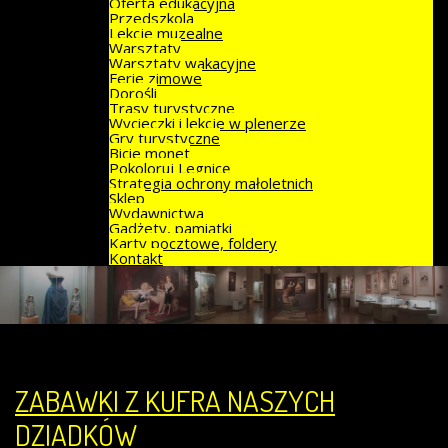
Oferta edukacyjna
Przedszkola
Lekcje muzealne
Warsztaty
Warsztaty wakacyjne
Ferie zimowe
Dorośli
Trasy turystyczne
Wycieczki i lekcje w plenerze
Gry turystyczne
Bicie monet
Pokoloruj Legnicę
Strategia ochrony małoletnich
Sklep
Wydawnictwa
Gadżety, pamiątki
Karty pocztowe, foldery
Kontakt
ZABAWKI Z KUFRA NASZYCH
DZIADKÓW