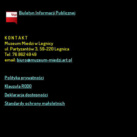
Biuletyn Informacji Publicznej
K O N T A K T
Muzeum Miedzi w Legnicy
ul. Partyzantów 3, 59-220 Legnica
Tel. 76 862 49 49
email:
biuro@muzeum-miedzi.art.pl
Polityka prywatności
Klauzula RODO
Deklaracja dostępności
Standardy ochrony małoletnich