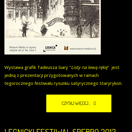
Wystawa grafik Tadeusza Siary "
Listy na lewą rękę
" jest
jedną z prezentacji przygotowanych w ramach
tegorocznego festiwalu rysunku satyrycznego Staryrykon.
CZYTAJ WIĘCEJ...
LEGNICKI FESTIWAL SREBRO 2013 -