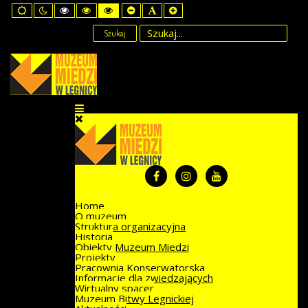
Default
Night
High
High
High
Set
Set
Set
mode
mode
Contrast
Contrast
Contrast
Smaller
Default
Larger
Black
Black
Yellow
Font
Font
Font
Szukaj
White
Yellow
Black
mode
mode
mode
Home
O muzeum
Struktura organizacyjna
Historia
Obiekty Muzeum Miedzi
Projekty
Pracownia Konserwatorska
Informacje dla zwiedzających
Wirtualny spacer
Muzeum Bitwy Legnickiej