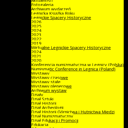
Aktualności
Fotogaleria
Archiwum wydarzeń
Legnicka Książka Roku
Legnickie Spacery Historyczne
2026
2025
2024
2023
2022
2019
Wirtualne Legnickie Spacery Historyczne
2024
2021
2020
Konferencja numizmatyczna w Legnicy (Polska)
Numismatic Conference in Legnica (Poland)
Wystawy
Wystawy czasowe
Wystawy stałe
Wystawy plenerowe
Archiwum wystaw
Działy
Dział Sztuki
Dział Historii
Dział Archeologii
Dział Historii Górnictwa i Hutnictwa Miedzi
Dział Numizmatyczny
Dział Edukacji i Promocji
Edukacja