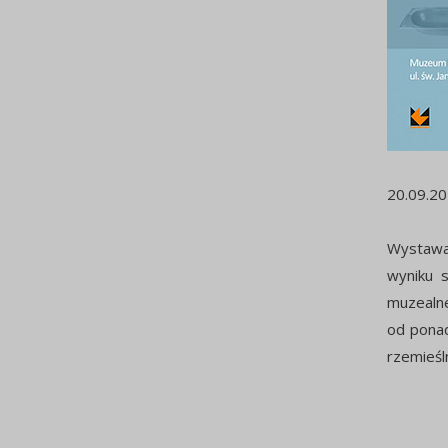
20.09.20
Wystaw
wyniku s
muzealne
od ponad
rzemieśl