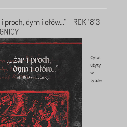
 i proch, dym i ołów…” - ROK 1813
GNICY
Cytat
użyty
w
tytule