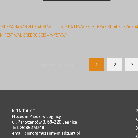
Z KUFRA NASZYCH DZIADKÓW
LISTY NA LEWĄ RĘKĘ. GRAFIKI TADEUSZA SIA
KI FESTIWAL SREBRO 2013 - WYSTAWY
start
Poprzedni artykuł
1
2
3
K O N T A K T
P
Muzeum Miedzi w Legnicy
K
ul. Partyzantów 3, 59-220 Legnica
Tel. 76 862 49 49
D
email:
biuro@muzeum-miedzi.art.pl
S