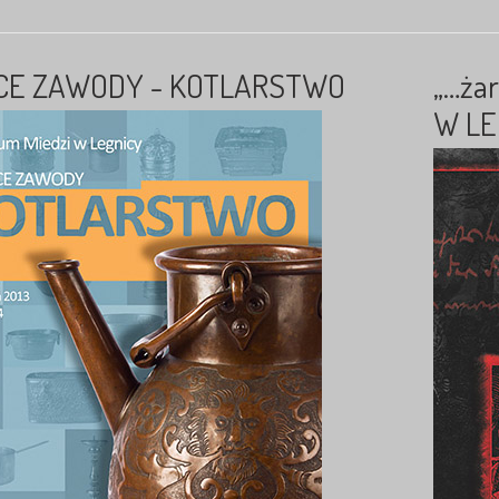
CE ZAWODY - KOTLARSTWO
„…żar
W LE