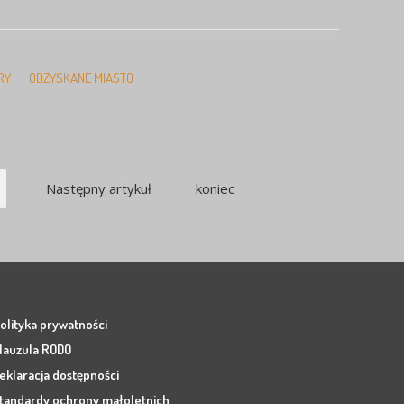
RY
ODZYSKANE MIASTO
Następny artykuł
koniec
olityka prywatności
lauzula RODO
eklaracja dostępności
tandardy ochrony małoletnich