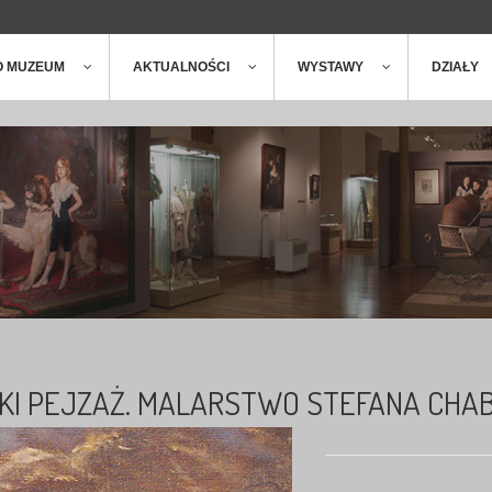
ger
t
O MUZEUM
AKTUALNOŚCI
WYSTAWY
DZIAŁY
KI PEJZAŻ. MALARSTWO STEFANA CHA