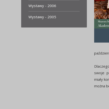
Wystawy - 2006
Wystawy - 2005
paździer
Dlaczeg
swoje po
miały ko
można bę