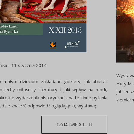
nika - 11 stycznia 2014
Wystawa 
o małym dzieciom zakładano gorsety, jak ubierali
Huty Mie
ciechy miłośnicy literatury i jaki wpływ na modę
jubileu
nkretne wydarzenia historyczne - na te i inne pytania
ziemiach
dzie znaleźć odpowiedź oglądając tę wystawę.
CZYTAJ WIĘCEJ...