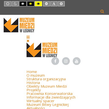
Default
Night
High
High
High
Set
Set
Set
mode
mode
Contrast
Contrast
Contrast
Smaller
Default
Larger
Black
Black
Yellow
Font
Font
Font
White
Yellow
Black
mode
mode
mode
Home
O muzeum
Struktura organizacyjna
Historia
Obiekty Muzeum Miedzi
Projekty
Pracownia Konserwatorska
Informacje dla zwiedzających
Wirtualny spacer
Muzeum Bitwy Legnickiej
Aktualności