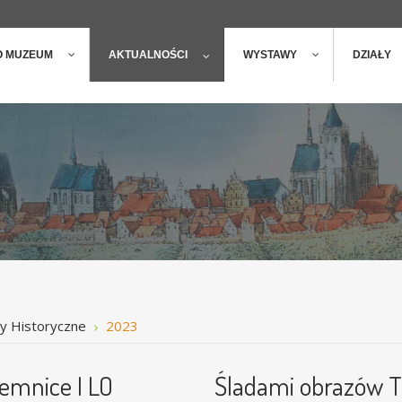
ger
t
O MUZEUM
AKTUALNOŚCI
WYSTAWY
DZIAŁY
ry Historyczne
2023
emnice I LO
Śladami obrazów T