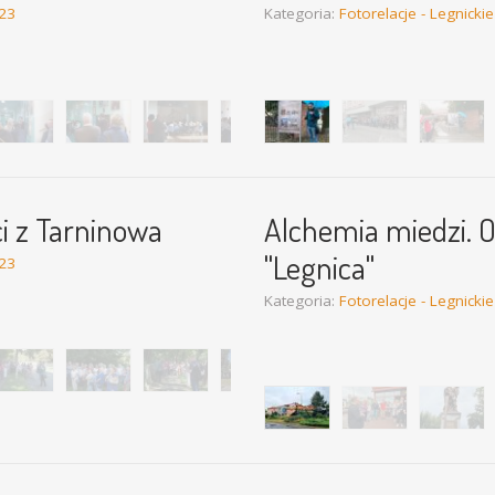
023
Kategoria:
Fotorelacje - Legnicki
ch wiedzy.Tajemnice I LO" -
Spacer historyczny "Śladami
ci z Tarninowa
Alchemia miedzi. 
"Legnica"
023
 kilka opowieści z Tarninowa”
Kategoria:
Fotorelacje - Legnicki
„Alchemia Miedzi” - historyc