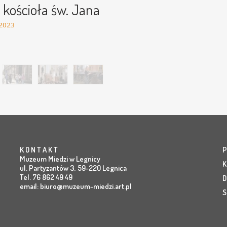
a kościoła św. Jana
 2023
kościele św. Jana w Legnicy -
K O N T A K T
P
Muzeum Miedzi w Legnicy
K
ul. Partyzantów 3, 59-220 Legnica
Tel. 76 862 49 49
D
email:
biuro@muzeum-miedzi.art.pl
S