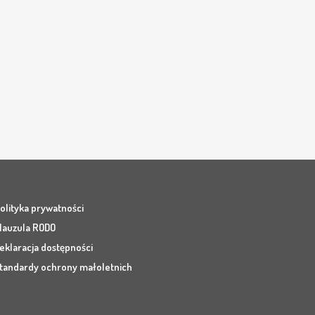
olityka prywatności
lauzula RODO
eklaracja dostępności
tandardy ochrony małoletnich