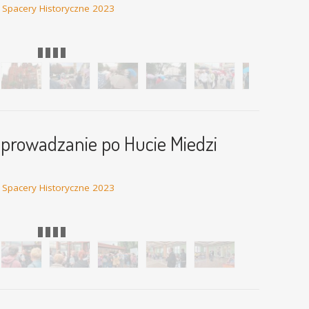
e Spacery Historyczne 2023
 obrazów Theodora Blätterbauera" - 14.10.2023
Oprowadzanie po Hucie Miedzi
e Spacery Historyczne 2023
zny spacer po Hucie Miedzi „Legnica” - 5.08.2023