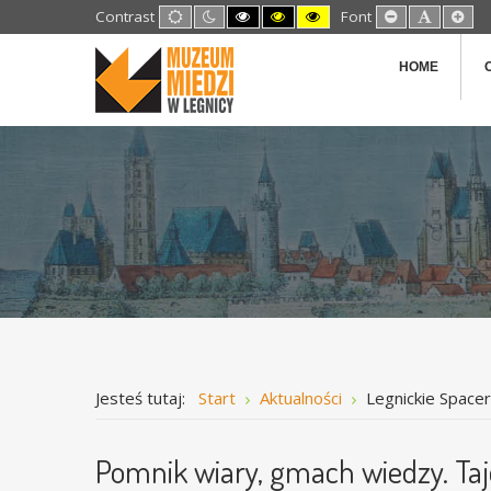
Default
Night
High
High
High
Set
Set
Set
Contrast
Font
mode
mode
Contrast
Contrast
Contrast
Smaller
Default
Lar
Black
Black
Yellow
Font
Font
Fon
White
Yellow
Black
HOME
mode
mode
mode
Jesteś tutaj:
Start
Aktualności
Legnickie Space
Pomnik wiary, gmach wiedzy. Taj