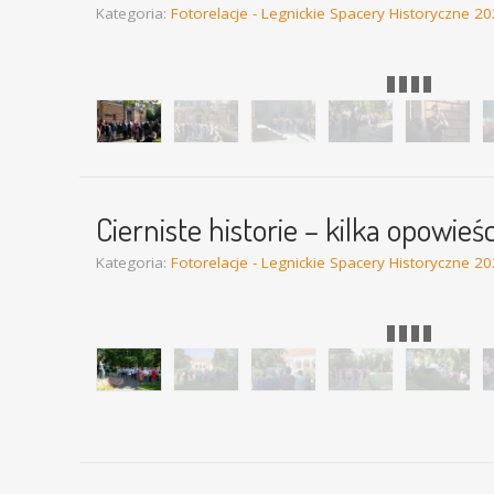
Kategoria:
Fotorelacje - Legnickie Spacery Historyczne 2
Legnickie spacery historyczne - „Pomnik wiary, gma
21.10.2023 /fot. D. Berdys
Cierniste historie – kilka opowieś
Kategoria:
Fotorelacje - Legnickie Spacery Historyczne 2
Legnickie spacery historyczne - „Cierniste historie –
/16.09.2023/ - fot. D.Berdys