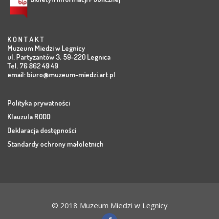
K O N T A K T
Muzeum Miedzi w Legnicy
ul. Partyzantów 3, 59-220 Legnica
Tel. 76 862 49 49
email:
biuro@muzeum-miedzi.art.pl
Polityka prywatności
Klauzula RODO
Deklaracja dostępności
Standardy ochrony małoletnich
© 2018 Muzeum Miedzi w Legnicy