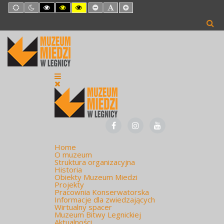
Default
Night
High
High
High
Set
Set
Set
mode
mode
Contrast
Contrast
Contrast
Smaller
Default
Larger
Black
Black
Yellow
Font
Font
Font
White
Yellow
Black
mode
mode
mode
Home
O muzeum
Struktura organizacyjna
Historia
Obiekty Muzeum Miedzi
Projekty
Pracownia Konserwatorska
Informacje dla zwiedzających
Wirtualny spacer
Muzeum Bitwy Legnickiej
Aktualności