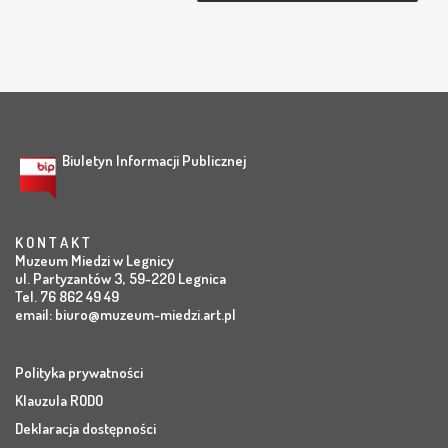
Biuletyn Informacji Publicznej
K O N T A K T
Muzeum Miedzi w Legnicy
ul. Partyzantów 3, 59-220 Legnica
Tel. 76 862 49 49
email:
biuro@muzeum-miedzi.art.pl
Polityka prywatności
Klauzula RODO
Deklaracja dostępności