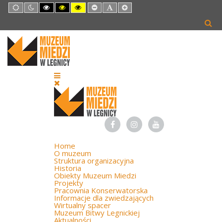
Default
Night
High
High
High
Set
Set
Set
mode
mode
Contrast
Contrast
Contrast
Smaller
Default
Larger
Black
Black
Yellow
Font
Font
Font
White
Yellow
Black
mode
mode
mode
Home
O muzeum
Struktura organizacyjna
Historia
Obiekty Muzeum Miedzi
Projekty
Pracownia Konserwatorska
Informacje dla zwiedzających
Wirtualny spacer
Muzeum Bitwy Legnickiej
Aktualności