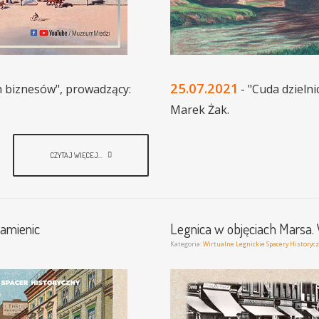
25.07.2021
ch biznesów", prowadzący:
- "Cuda dzieln
Marek Żak.
CZYTAJ WIĘCEJ...
kamienic
Legnica w objęciach Marsa. W
Kategoria:
Wirtualne Legnickie Spacery Historyc