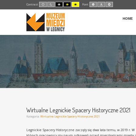
Default
Night
High
High
High
Set
Set
Set
Contrast
Font
mode
mode
Contrast
Contrast
Contrast
Smaller
Default
Larger
Black
Black
Yellow
Font
Font
Font
White
Yellow
Black
mode
mode
mode
HOME
Wirtualne Legnickie Spacery Historyczne 2021
Kategoria:
Wirtualne Legnickie Spacery Historyczne 2021
Legnickie Spacery Historyczne zaczęły się dwa lata temu, w 2019 r
których pracownicy muzeum odkrywali przed mieszkańcami miasta i re