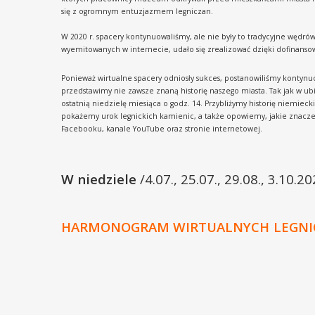
się z ogromnym entuzjazmem legniczan.
W 2020 r. spacery kontynuowaliśmy, ale nie były to tradycyjne wędrówk
wyemitowanych w internecie, udało się zrealizować dzięki dofinans
Ponieważ wirtualne spacery odniosły sukces, postanowiliśmy kontyn
przedstawimy nie zawsze znaną historię naszego miasta. Tak jak w u
ostatnią niedzielę miesiąca o godz. 14. Przybliżymy historię niemiec
pokażemy urok legnickich kamienic, a także opowiemy, jakie znacz
Facebooku, kanale YouTube oraz stronie internetowej.
W niedziele
/4.07., 25.07., 29.08., 3.10.20
HARMONOGRAM WIRTUALNYCH
LEGNI