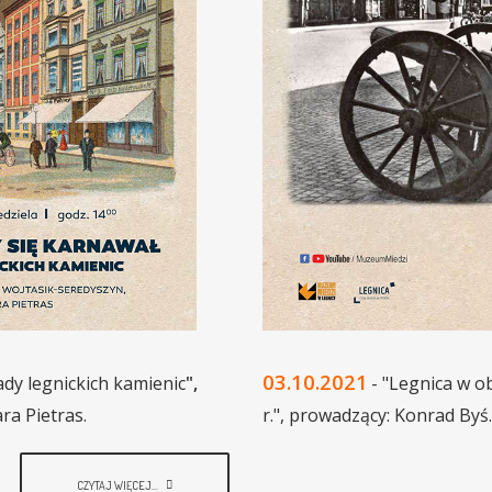
03.10.2021
ady legnickich kamienic
",
- "Legnica w o
ra Pietras.
r.", prowadzący: Konrad Byś.
CZYTAJ WIĘCEJ...