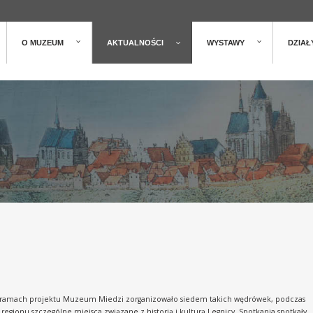
O MUZEUM
AKTUALNOŚCI
WYSTAWY
DZIAŁ
. W ramach projektu Muzeum Miedzi zorganizowało siedem takich wędrówek, podczas
gionu szczególne miejsca związane z historią i kulturą Legnicy. Spotkania spotkały