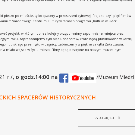
i pieszo po mieście, tylko spacery w przestrzeni cyfrowej. Projekt, czyli pięć filmów
owaniu z Narodowego Centrum Kultury w ramach programu „Kultura w Sieci”.
uować projekt, w którym po raz kolejny przypomnimy zapomniane miejsca oraz
biegłym roku, zaproponujemy cykl pięciu spacerów, które będą publikowane w każdą
kiego i polskiego przemysłu w Legnicy, zabierzemy w piękne zakątki Zakaczawia,
enia miało wojsko w życiu miasta. Filmy będą dostępne na naszym muzealnym
21 r./
, o godz.14:00 na
/Muzeum Miedzi
CKICH SPACERÓW HISTORYCZNYCH
CZYTAJ WIĘCEJ...