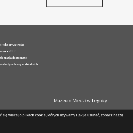
lityka prywatności
lauzula RODO
eklaracja dostępności
tandardy ochrony małoletnich
Muzeum Miedzi
w Legnicy
 się więcej o plikach cookie, których używamy i jak je usunąć, zobacz naszą