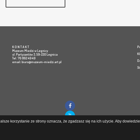
K O N T A K T
Po
Muzeum Miedzi w Legnicy
K
ul. Partyzantów 3, 59-220 Legnica
Tel. 76 862 49 49
D
email:
biuro@muzeum-miedzi.art.pl
S
lsze korzystanie ze strony oznacza, że zgadzasz się na ich użycie. Aby dowiedzieć