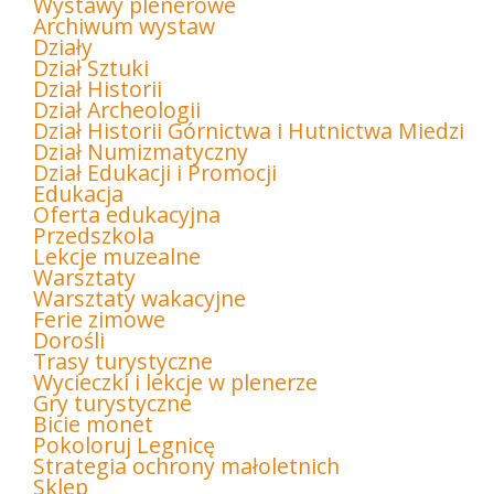
Wystawy plenerowe
Archiwum wystaw
Działy
Dział Sztuki
Dział Historii
Dział Archeologii
Dział Historii Górnictwa i Hutnictwa Miedzi
Dział Numizmatyczny
Dział Edukacji i Promocji
Edukacja
Oferta edukacyjna
Przedszkola
Lekcje muzealne
Warsztaty
Warsztaty wakacyjne
Ferie zimowe
Dorośli
Trasy turystyczne
Wycieczki i lekcje w plenerze
Gry turystyczne
Bicie monet
Pokoloruj Legnicę
Strategia ochrony małoletnich
Sklep