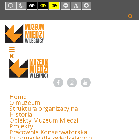
Default
Night
High
High
High
Set
Set
Set
mode
mode
Contrast
Contrast
Contrast
Smaller
Default
Larger
Black
Black
Yellow
Font
Font
Font
White
Yellow
Black
mode
mode
mode
Home
O muzeum
Struktura organizacyjna
Historia
Obiekty Muzeum Miedzi
Projekty
Pracownia Konserwatorska
Informacje dla zwiedzających