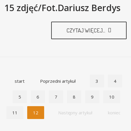
15 zdjęć/Fot.Dariusz Berdys
CZYTAJ WIĘCEJ...
start
Poprzedni artykuł
3
4
5
6
7
8
9
10
11
12
Następny artykuł
koniec