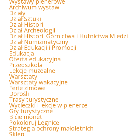
Wystawy plenerowe
Archiwum wystaw
Działy
Dział Sztuki
Dział Historii
Dział Archeologii
Dział Historii Górnictwa i Hutnictwa Miedzi
Dział Numizmatyczny
Dział Edukacji i Promocji
Edukacja
Oferta edukacyjna
Przedszkola
Lekcje muzealne
Warsztaty
Warsztaty wakacyjne
Ferie zimowe
Dorośli
Trasy turystyczne
Wycieczki i lekcje w plenerze
Gry turystyczne
Bicie monet
Pokoloruj Legnicę
Strategia ochrony małoletnich
Sklep