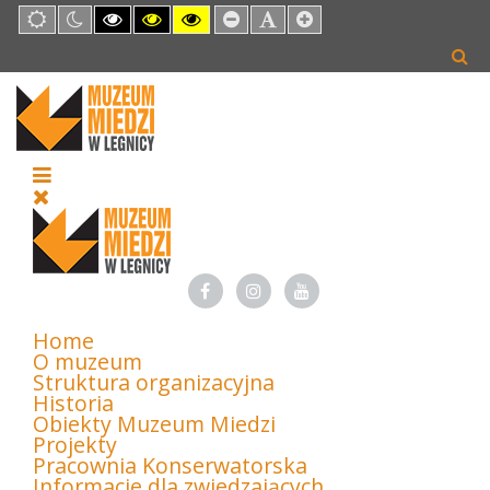
Default
Night
High
High
High
Set
Set
Set
mode
mode
Contrast
Contrast
Contrast
Smaller
Default
Larger
Black
Black
Yellow
Font
Font
Font
White
Yellow
Black
mode
mode
mode
Home
O muzeum
Struktura organizacyjna
Historia
Obiekty Muzeum Miedzi
Projekty
Pracownia Konserwatorska
Informacje dla zwiedzających