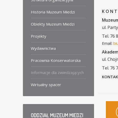
K O N T
Historia Muzeum Miedzi
Muzeum
Obiekty Muzeum Miedzi
ul. Part
Tel. 76 
Projekty
Email:
bi
Wydawnictwa
Akadem
ul. Cho
Pracownia Konserwatorska
Tel. 76 
Informacje dla zwiedzających
KONTAK
Wirtualny spacer
ODDZIAŁ
MUZEUM MIEDZI