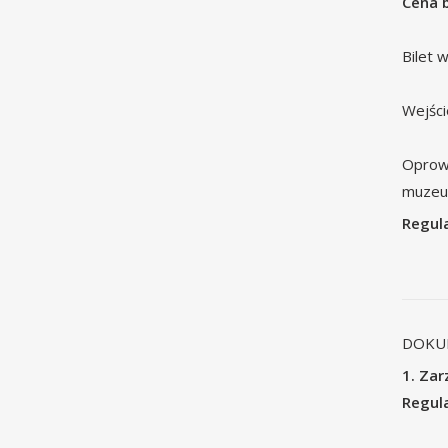
Cena b
Bilet 
Wejści
Oprowa
muzeu
Regul
DOKU
1. Zar
Regul