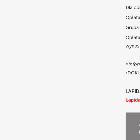
Dla op
Opłata
Grupa 
Opłata
wynosi
*
Infor
/
DOK
LAPI
Lapid