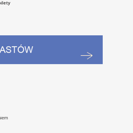
ilety
a
niem