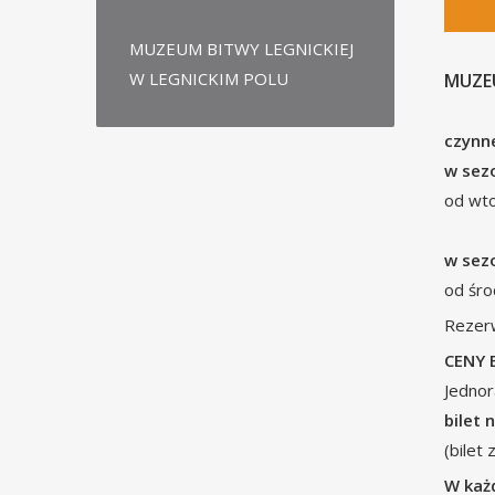
MUZEUM BITWY LEGNICKIEJ
W LEGNICKIM POLU
MUZE
czynn
w sez
od wto
w sezo
od śro
Rezerw
CENY 
Jedno
bilet 
(bilet
W każ