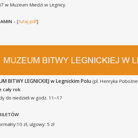
47 w Muzeum Miedzi w Legnicy.
LAMIN
– [
tutaj pdf
]
M BITWY LEGNICKIEJ w Legnickim Polu
(pl. Henryka Pobożne
 cały rok
dy do niedzieli w godz. 11‒17
BILETÓW
ormalny:10 zł, ulgowy: 5 zł