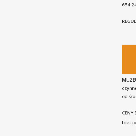
654 2
REGU
MUZEU
czynne
od śro
CENY 
bilet n