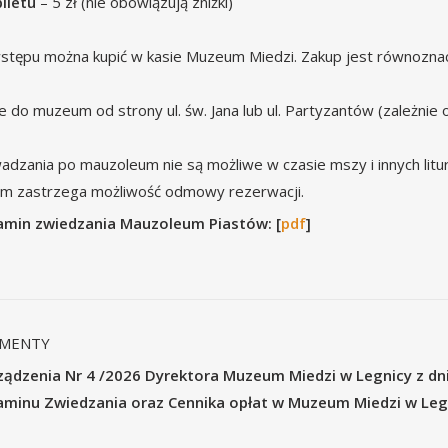
iletu
– 5 zł (nie obowiązują zniżki)
wstępu można kupić w kasie Muzeum Miedzi. Zakup jest równoznac
e do muzeum od strony ul. św. Jana lub ul. Partyzantów (zależnie 
dzania po mauzoleum nie są możliwe w czasie mszy i innych litu
m zastrzega możliwość odmowy rezerwacji.
amin zwiedzania Mauzoleum Piastów: [
pdf
]
MENTY
ządzenia Nr 4 /2026 Dyrektora Muzeum Miedzi w Legnicy z dn
aminu Zwiedzania oraz Cennika opłat w Muzeum Miedzi w Legn