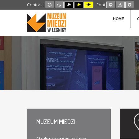
Default
Night
High
High
High
Set
Set
Set
Contrast
Font
mode
mode
Contrast
Contrast
Contrast
Smaller
Default
Lar
Black
Black
Yellow
Font
Font
Fon
White
Yellow
Black
HOME
mode
mode
mode
MUZEUM
MIEDZI
Struktura organizacyjna