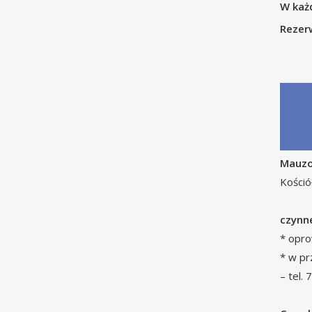
W każ
Rezer
Mauzo
Kośció
czynn
* opro
* w pr
– tel.