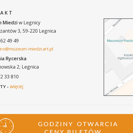
 A K T
 Miedzi
w Legnicy
yzantów 3, 59-220 Legnica
862 49 49
uro@muzeum-miedzi.art.pl
ia Rycerska
jnowska 2, Legnica
72 33 810
więcej
TY -