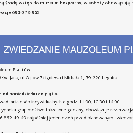
dą środę wstęp do muzeum bezpłatny, w soboty obowiązują b
wacje 690-278-963
leum Piastów
ł św. Jana, ul. Ojców Zbigniewa i Michała 1, 59-220 Legnica
e od poniedziałku do piątku
wadzania osób indywidualnych o godz. 11.00, 12.30 i 14.00
zypadku grup możliwe także inne godziny, obowiązuje rezerwacj
 76 862-49-49 najpóźniej jeden dzień przed planowanym zwiedza