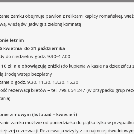
anie zamku obejmuje pawilon z reliktami kaplicy romańskiej, wi
ą, wieżę św. Jadwigi z zieloną komnatą
onie letnim
6 kwietnia do 31 października
dy do niedzieli w godz. 9.30‒17.00
‒ 10 zł, nie obowiązują zniżki
(do kupienia w kasie na dziedzińcu
ą środę wstęp bezpłatny
anie o godz. 9.30, 11.30, 13.30, 15.30
ość rezerwacji biletów ‒ tel. 798 654 247 (w przypadku grup r
ania)
onie zimowym (listopad – kwiecień)
anie zamku możliwe od poniedziałku do piątku tylko w przypadku 
iejszej rezerwacji. Rezerwacja wizyty z co najmniej dwudniowy