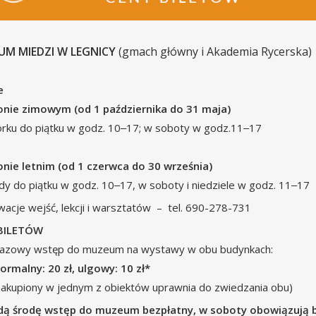
UM MIEDZI W LEGNICY
(gmach główny i Akademia Rycerska)
e
onie zimowym (od 1 października do 31 maja)
rku do piątku w godz. 10‒17; w soboty w godz.11‒17
nie letnim (od 1 czerwca do 30 września)
dy do piątku w godz. 10‒17, w soboty i niedziele w godz. 11‒17
acje wejść, lekcji i warsztatów – tel. 690-278-731
BILETÓW
razowy wstęp do muzeum na wystawy w obu budynkach:
normalny: 20 zł, ulgowy: 10 zł*
 zakupiony w jednym z obiektów uprawnia do zwiedzania obu)
dą środę wstęp do muzeum bezpłatny, w soboty obowiązują b