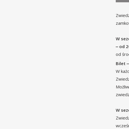
Zwiedz
zamkow
W sez
‒ od 2
od śro
Bilet 
W każd
Zwiedz
Możliw
zwiedz
W sez
Zwiedz
wcześn