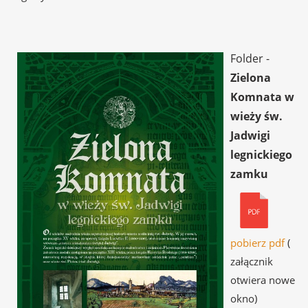
Folder -
Zielona
Komnata w
wieży św.
Jadwigi
legnickiego
zamku
pobierz pdf
(
załącznik
otwiera nowe
okno)