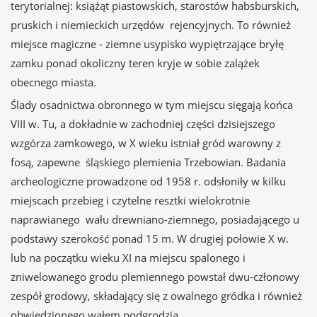
terytorialnej: książąt piastowskich, starostów habsburskich,
pruskich i niemieckich urzędów rejencyjnych. To również
miejsce magiczne - ziemne usypisko wypiętrzające bryłę
zamku ponad okoliczny teren kryje w sobie zalążek
obecnego miasta.
Ślady osadnictwa obronnego w tym miejscu sięgają końca
VIII w. Tu, a dokładnie w zachodniej części dzisiejszego
wzgórza zamkowego, w X wieku istniał gród warowny z
fosą, zapewne śląskiego plemienia Trzebowian. Badania
archeologiczne prowadzone od 1958 r. odsłoniły w kilku
miejscach przebieg i czytelne resztki wielokrotnie
naprawianego wału drewniano-ziemnego, posiadającego u
podstawy szerokość ponad 15 m. W drugiej połowie X w.
lub na początku wieku XI na miejscu spalonego i
zniwelowanego grodu plemiennego powstał dwu-członowy
zespół grodowy, składający się z owalnego gródka i również
obwiedzionego wałem podgrodzia.