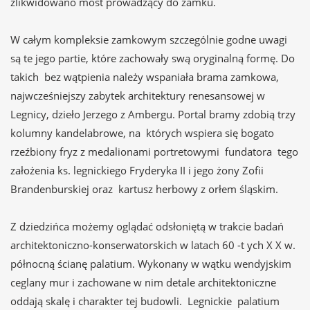
zlikwidowano most prowadzący do zamku.
W całym kompleksie zamkowym szczególnie godne uwagi
są te jego partie, które zachowały swą oryginalną formę. Do
takich bez wątpienia należy wspaniała brama zamkowa,
najwcześniejszy zabytek architektury renesansowej w
Legnicy, dzieło Jerzego z Ambergu. Portal bramy zdobią trzy
kolumny kandelabrowe, na których wspiera się bogato
rzeźbiony fryz z medalionami portretowymi fundatora tego
założenia ks. legnickiego Fryderyka II i jego żony Zofii
Brandenburskiej oraz kartusz herbowy z orłem śląskim.
Z dziedzińca możemy oglądać odsłoniętą w trakcie badań
architektoniczno-konserwatorskich w latach 60 -t ych X X w.
północną ścianę palatium. Wykonany w wątku wendyjskim
ceglany mur i zachowane w nim detale architektoniczne
oddają skalę i charakter tej budowli. Legnickie palatium