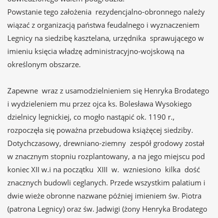
Powstanie tego założenia rezydencjalno-obronnego należy
wiązać z organizacją państwa feudalnego i wyznaczeniem
Legnicy na siedzibę kasztelana, urzędnika sprawującego w
imieniu księcia władzę administracyjno-wojskową na
określonym obszarze.
Zapewne wraz z usamodzielnieniem się Henryka Brodatego
i wydzieleniem mu przez ojca ks. Bolesława Wysokiego
dzielnicy legnickiej, co mogło nastąpić ok. 1190 r.,
rozpoczęła się poważna przebudowa książęcej siedziby.
Dotychczasowy, drewniano-ziemny zespół grodowy został
w znacznym stopniu rozplantowany, a na jego miejscu pod
koniec XII w.i na początku XIII w. wzniesiono kilka dość
znacznych budowli ceglanych. Przede wszystkim palatium i
dwie wieże obronne nazwane później imieniem św. Piotra
(patrona Legnicy) oraz św. Jadwigi (żony Henryka Brodatego