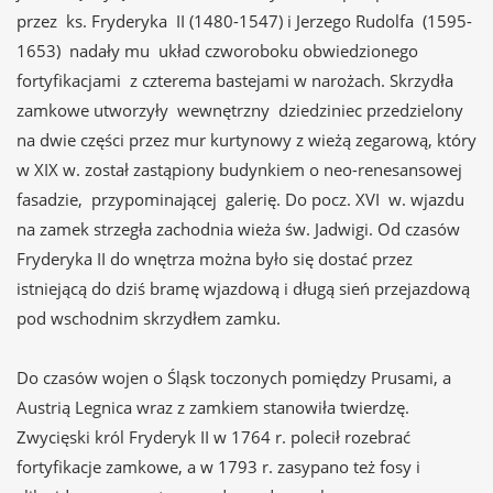
przez ks. Fryderyka II (1480-1547) i Jerzego Rudolfa (1595-
1653) nadały mu układ czworoboku obwiedzionego
fortyfikacjami z czterema bastejami w narożach. Skrzydła
zamkowe utworzyły wewnętrzny dziedziniec przedzielony
na dwie części przez mur kurtynowy z wieżą zegarową, który
w XIX w. został zastąpiony budynkiem o neo-renesansowej
fasadzie, przypominającej galerię. Do pocz. XVI w. wjazdu
na zamek strzegła zachodnia wieża św. Jadwigi. Od czasów
Fryderyka II do wnętrza można było się dostać przez
istniejącą do dziś bramę wjazdową i długą sień przejazdową
pod wschodnim skrzydłem zamku.
Do czasów wojen o Śląsk toczonych pomiędzy Prusami, a
Austrią Legnica wraz z zamkiem stanowiła twierdzę.
Zwycięski król Fryderyk II w 1764 r. polecił rozebrać
fortyfikacje zamkowe, a w 1793 r. zasypano też fosy i