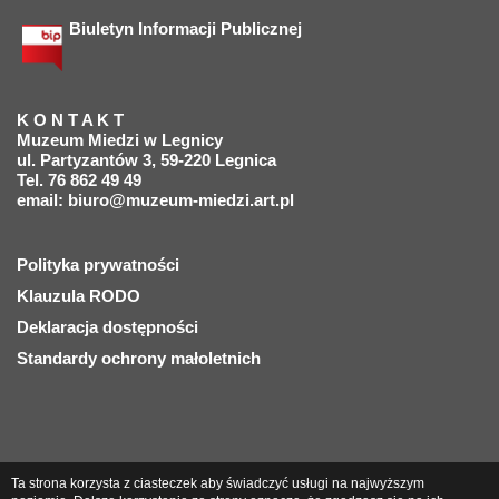
Biuletyn Informacji Publicznej
K O N T A K T
Muzeum Miedzi w Legnicy
ul. Partyzantów 3, 59-220 Legnica
Tel. 76 862 49 49
email:
biuro@muzeum-miedzi.art.pl
Polityka prywatności
Klauzula RODO
Deklaracja dostępności
Standardy ochrony małoletnich
Ta strona korzysta z ciasteczek aby świadczyć usługi na najwyższym
© 2018 Muzeum Miedzi w Legnicy