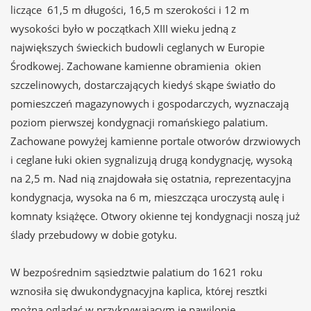
liczące 61,5 m długości, 16,5 m szerokości i 12 m
wysokości było w początkach XIII wieku jedną z
największych świeckich budowli ceglanych w Europie
Środkowej. Zachowane kamienne obramienia okien
szczelinowych, dostarczających kiedyś skąpe światło do
pomieszczeń magazynowych i gospodarczych, wyznaczają
poziom pierwszej kondygnacji romańskiego palatium.
Zachowane powyżej kamienne portale otworów drzwiowych
i ceglane łuki okien sygnalizują drugą kondygnację, wysoką
na 2,5 m. Nad nią znajdowała się ostatnia, reprezentacyjna
kondygnacja, wysoka na 6 m, mieszcząca uroczystą aulę i
komnaty książęce. Otwory okienne tej kondygnacji noszą już
ślady przebudowy w dobie gotyku.
W bezpośrednim sąsiedztwie palatium do 1621 roku
wznosiła się dwukondygnacyjna kaplica, której resztki
można oglądać w przykrywającym je pawilonie