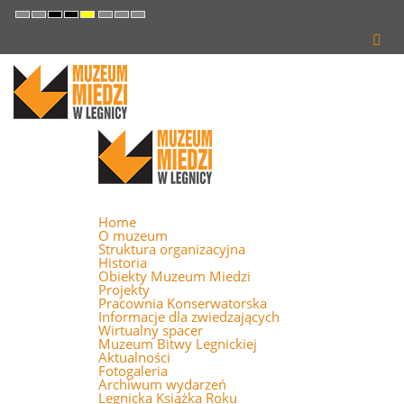
Default
Night
High
High
High
Set
Set
Set
mode
mode
Contrast
Contrast
Contrast
Smaller
Default
Larger
Black
Black
Yellow
Font
Font
Font
White
Yellow
Black
mode
mode
mode
Home
O muzeum
Struktura organizacyjna
Historia
Obiekty Muzeum Miedzi
Projekty
Pracownia Konserwatorska
Informacje dla zwiedzających
Wirtualny spacer
Muzeum Bitwy Legnickiej
Aktualności
Fotogaleria
Archiwum wydarzeń
Legnicka Książka Roku