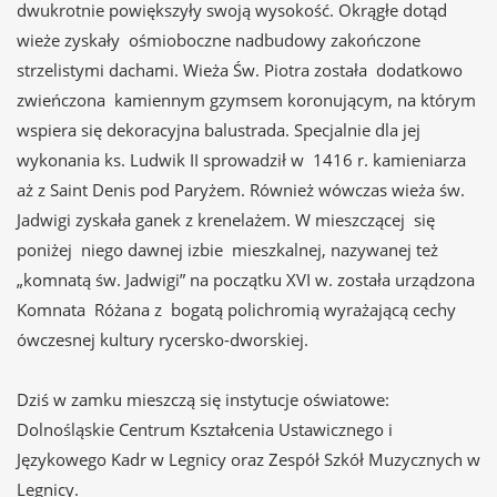
dwukrotnie powiększyły swoją wysokość. Okrągłe dotąd
wieże zyskały ośmioboczne nadbudowy zakończone
strzelistymi dachami. Wieża Św. Piotra została dodatkowo
zwieńczona kamiennym gzymsem koronującym, na którym
wspiera się dekoracyjna balustrada. Specjalnie dla jej
wykonania ks. Ludwik II sprowadził w 1416 r. kamieniarza
aż z Saint Denis pod Paryżem. Również wówczas wieża św.
Jadwigi zyskała ganek z krenelażem. W mieszczącej się
poniżej niego dawnej izbie mieszkalnej, nazywanej też
„komnatą św. Jadwigi” na początku XVI w. została urządzona
Komnata Różana z bogatą polichromią wyrażającą cechy
ówczesnej kultury rycersko-dworskiej.
Dziś w zamku mieszczą się instytucje oświatowe:
Dolnośląskie Centrum Kształcenia Ustawicznego i
Językowego Kadr w Legnicy oraz Zespół Szkół Muzycznych w
Legnicy.