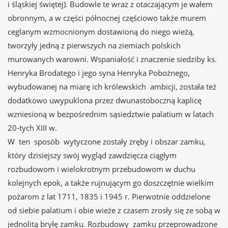
i śląskiej świętej). Budowle te wraz z otaczającym je wałem
obronnym, a w części północnej częściowo także murem
ceglanym wzmocnionym dostawioną do niego wieżą,
tworzyły jedną z pierwszych na ziemiach polskich
murowanych warowni. Wspaniałość i znaczenie siedziby ks.
Henryka Brodatego i jego syna Henryka Pobożnego,
wybudowanej na miarę ich królewskich ambicji, została też
dodatkowo uwypuklona przez dwunastoboczną kaplicę
wzniesioną w bezpośrednim sąsiedztwie palatium w latach
20-tych XIII w.
W ten sposób wytyczone zostały zręby i obszar zamku,
który dzisiejszy swój wygląd zawdzięcza ciągłym
rozbudowom i wielokrotnym przebudowom w duchu
kolejnych epok, a także rujnującym go doszczętnie wielkim
pożarom z lat 1711, 1835 i 1945 r. Pierwotnie oddzielone
od siebie palatium i obie wieże z czasem zrosły się ze sobą w
jednolitą bryłę zamku. Rozbudowy zamku przeprowadzone