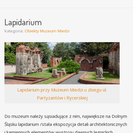
Lapidarium
Kategoria:
Obiekty Muzeum Miedzi
Lapidarium przy Muzeum Miedzi u zbiegu ul.
Partyzantów i Rycerskiej
Do muzeum należy sąsiadujące z nim, największe na Dolnym
Śląsku lapidarium /stała ekspozycja detali architektonicznych
i kamiennych elementów wystroju dawnych legnickich