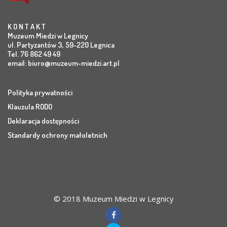
K O N T A K T
Muzeum Miedzi w Legnicy
ul. Partyzantów 3, 59-220 Legnica
Tel. 76 862 49 49
email:
biuro@muzeum-miedzi.art.pl
Polityka prywatności
Klauzula RODO
Deklaracja dostępności
Standardy ochrony małoletnich
© 2018 Muzeum Miedzi w Legnicy