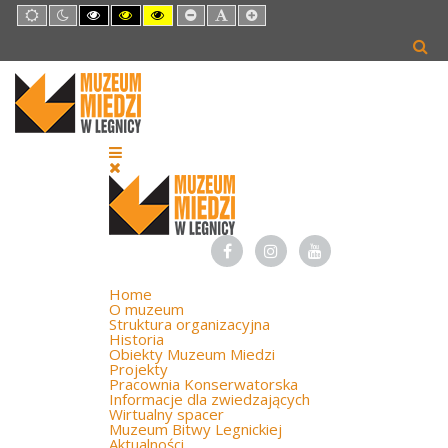
Default
Night
High
High
High
Set
Set
Set
mode
mode
Contrast
Contrast
Contrast
Smaller
Default
Larger
Black
Black
Yellow
Font
Font
Font
White
Yellow
Black
mode
mode
mode
Home
O muzeum
Struktura organizacyjna
Historia
Obiekty Muzeum Miedzi
Projekty
Pracownia Konserwatorska
Informacje dla zwiedzających
Wirtualny spacer
Muzeum Bitwy Legnickiej
Aktualności