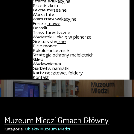
Oferta edukacyjna
Przedszkola
Lekcje muzealne
Warsztaty
Warsztaty wakacyjne
Ferie zimowe
Dorośli
Trasy turystyczne
Wycieczki i lekcje w plenerze
Gry turystyczne
Bicie monet
Pokoloruj Legnicę
Strategia ochrony małoletnich
Sklep
Wydawnictwa
Gadżety, pamiątki
Karty pocztowe, foldery
Kontakt
Muzeum Miedzi Gmach Główny
Kategoria:
Obiekty Muzeum Miedzi