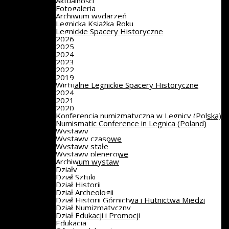
Aktualności
Fotogaleria
Archiwum wydarzeń
Legnicka Książka Roku
Legnickie Spacery Historyczne
2026
2025
2024
2023
2022
2019
Wirtualne Legnickie Spacery Historyczne
2024
2021
2020
Konferencja numizmatyczna w Legnicy (Polska)
Numismatic Conference in Legnica (Poland)
Wystawy
Wystawy czasowe
Wystawy stałe
Wystawy plenerowe
Archiwum wystaw
Działy
Dział Sztuki
Dział Historii
Dział Archeologii
Dział Historii Górnictwa i Hutnictwa Miedzi
Dział Numizmatyczny
Dział Edukacji i Promocji
Edukacja