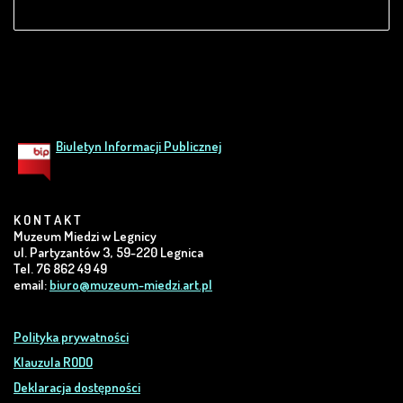
Biuletyn Informacji Publicznej
K O N T A K T
Muzeum Miedzi w Legnicy
ul. Partyzantów 3, 59-220 Legnica
Tel. 76 862 49 49
email:
biuro@muzeum-miedzi.art.pl
Polityka prywatności
Klauzula RODO
Deklaracja dostępności