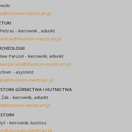
owski
sta@muzeum-miedzi.art.pl
ZTUKI
ietras - kierownik , adiunkt
pietras@muzeum-miedzi.art.pl
RCHEOLOGII
aw Paruzel - kierownik, adiunkt
law.paruzel@muzeum-miedzi.art.pl
chner - asystent
gia@muzeum-miedzi.art.pl
ISTORII GÓRNICTWA I HUTNICTWA
 Żak - kierownik, adiunkt
ak@muzeum-miedzi.art.pl
ISTORII
yś - kierownik, kustosz
bys@muzeum-miedzi.art.pl