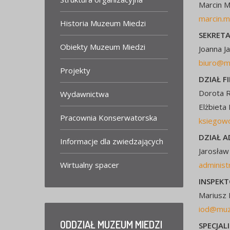
Marcin 
marcin.
Historia Muzeum Miedzi
SEKRETA
Obiekty Muzeum Miedzi
Joanna J
biuro@mu
Projekty
DZIAŁ 
Dorota R
Wydawnictwa
Elżbieta
Pracownia Konserwatorska
ksiegow
DZIAŁ 
Informacje dla zwiedzających
Jarosław
Wirtualny spacer
administ
INSPEK
Mariusz 
iod@muze
ODDZIAŁ
MUZEUM MIEDZI
SPECJA