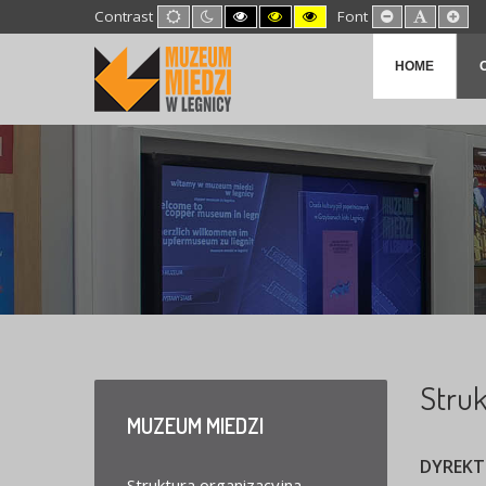
Default
Night
High
High
High
Set
Set
Set
Contrast
Font
mode
mode
Contrast
Contrast
Contrast
Smaller
Default
Lar
Black
Black
Yellow
Font
Font
Fon
White
Yellow
Black
HOME
mode
mode
mode
Struk
MUZEUM
MIEDZI
DYREK
Struktura organizacyjna