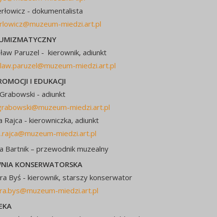
rłowicz - dokumentalista
rlowicz@muzeum-miedzi.art.pl
NUMIZMATYCZNY
aw Paruzel - kierownik, adiunkt
law.paruzel@muzeum-miedzi.art.pl
ROMOCJI I EDUKACJI
rabowski - adiunkt
grabowski@muzeum-miedzi.art.pl
 Rajca - kierowniczka, adiunkt
.rajca@muzeum-miedzi.art.pl
a Bartnik – przewodnik muzealny
NIA KONSERWATORSKA
ra Byś - kierownik, starszy konserwator
ra.bys@muzeum-miedzi.art.pl
EKA