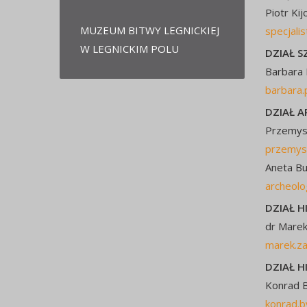
Piotr Kij
MUZEUM BITWY LEGNICKIEJ
specjali
W LEGNICKIM POLU
DZIAŁ S
Barbara P
barbara.
DZIAŁ A
Przemysł
przemys
Aneta Bu
archeolo
DZIAŁ H
dr Marek
marek.z
DZIAŁ H
Konrad B
konrad.