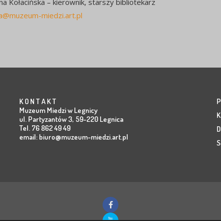
a Kołacińska – kierownik, starszy bibliotekarz
ka@muzeum-miedzi.art.pl
K O N T A K T
P
Muzeum Miedzi w Legnicy
K
ul. Partyzantów 3, 59-220 Legnica
Tel. 76 862 49 49
D
email:
biuro@muzeum-miedzi.art.pl
S