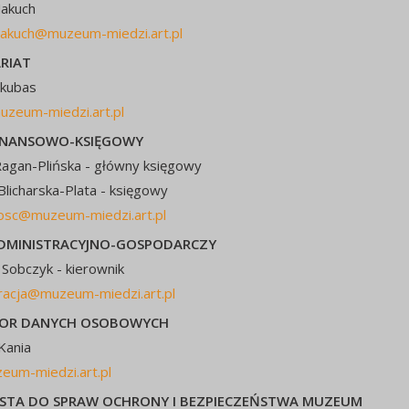
Makuch
makuch@muzeum-miedzi.art.pl
RIAT
akubas
zeum-miedzi.art.pl
FINANSOWO-KSIĘGOWY
agan-Plińska - główny księgowy
 Blicharska-Plata - księgowy
osc@muzeum-miedzi.art.pl
ADMINISTRACYJNO-GOSPODARCZY
 Sobczyk - kierownik
racja@muzeum-miedzi.art.pl
TOR DANYCH OSOBOWYCH
Kania
um-miedzi.art.pl
LISTA DO SPRAW OCHRONY I BEZPIECZEŃSTWA MUZEUM