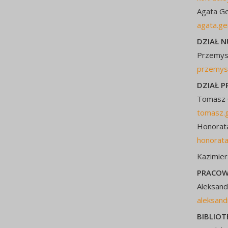
Agata Ge
agata.ge
DZIAŁ 
Przemysł
przemys
DZIAŁ P
Tomasz G
tomasz.
Honorata
honorata
Kazimier
PRACOW
Aleksand
aleksand
BIBLIOT