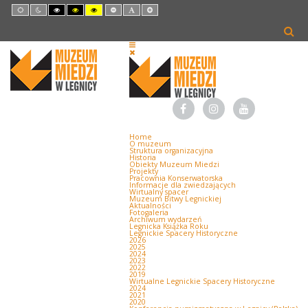
Default
Night
High
High
High
Set
Set
Set
mode
mode
Contrast
Contrast
Contrast
Smaller
Default
Larger
Black
Black
Yellow
Font
Font
Font
White
Yellow
Black
mode
mode
mode
Home
O muzeum
Struktura organizacyjna
Historia
Obiekty Muzeum Miedzi
Projekty
Pracownia Konserwatorska
Informacje dla zwiedzających
Wirtualny spacer
Muzeum Bitwy Legnickiej
Aktualności
Fotogaleria
Archiwum wydarzeń
Legnicka Książka Roku
Legnickie Spacery Historyczne
2026
2025
2024
2023
2022
2019
Wirtualne Legnickie Spacery Historyczne
2024
2021
2020