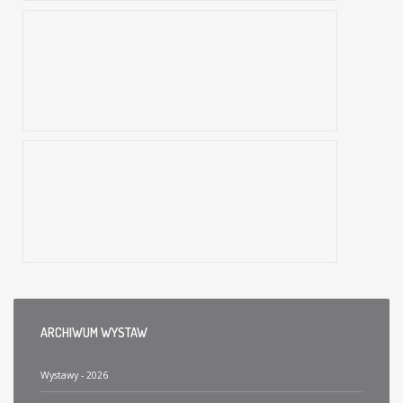
ŚWIAT TORUŃSKIEGO PIERNIKA
„Świat toruńskiego piernika” jest wystawą prezentującą historię słynnego przysmaku z grodu Mikołaja Kopernika. Nazwa piernik – pochodzi od słowa pierny, pieprzny. Pierwsze wzmianki o…
VIA REGIA SZLAK WĘDRÓWKI GATUNKÓW
15.02.-23.06.2013 r.
Wystawa przygotowana przez SENCKENBERG Museum für Naturkunde Görlitz.Nosorożce, boże drzewko i czarna śmierć wędrowały po dawnym szlaku handlowym zwanym Via regia.
ARCHIWUM
WYSTAW
Wystawy - 2026