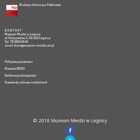
Biuletyn Informacji Publicznej
K O N T A K T
Muzeum Miedzi w Legnicy
ul. Partyzantów 3, 59-220 Legnica
Tel. 76 862 49 49
email:
biuro@muzeum-miedzi.art.pl
Polityka prywatności
Klauzula RODO
Deklaracja dostępności
Standardy ochrony małoletnich
© 2018 Muzeum Miedzi w Legnicy