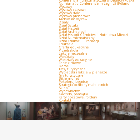
Konferencja numizmatyczna w Legnicy (Polska)
Numismatic Conference in Legnica (Poland)
Wystawy
Wystawy czasowe
Wystawy stałe
Wystawy plenerowe
Archiwum wystaw
Działy
Dział Sztuki
Dział Historii
Dział Archeologii
Dział Historii Górnictwa i Hutnictwa Miedzi
Dział Numizmatyczny
Dział Edukacji i Promocji
Edukacja
Oferta edukacyjna
Przedszkola
Lekcje muzealne
Warsztaty
Warsztaty wakacyjne
Ferie zimowe
Dorośli
Trasy turystyczne
Wycieczki i lekcje w plenerze
Gry turystyczne
Bicie monet
Pokoloruj Legnicę
Strategia ochrony małoletnich
Sklep
Wydawnictwa
Gadżety, pamiątki
Karty pocztowe, foldery
Kontakt